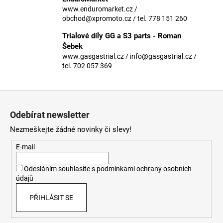
č
www.enduromarket.cz /
u
obchod@xpromoto.cz / tel. 778 151 260
j
e
Trialové díly GG a S3 parts - Roman
m
Šebek
e
www.gasgastrial.cz / info@gasgastrial.cz /
tel. 702 057 369
Z
á
Odebírat newsletter
p
Nezmeškejte žádné novinky či slevy!
a
t
E-mail
í
Odesláním souhlasíte s
podmínkami ochrany osobních
údajů
PŘIHLÁSIT SE