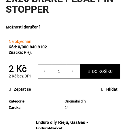
STOPPER
a
j
í
Možnosti doručení
t
?
Na objednání
Kód:
0/000.840.9102
Značka:
Rieju
2 Kč
HLEDAT
DO KOŠÍKU
2 Kč bez DPH
Měrná
cena:
Zeptat se
Hlídat
D
o
Kategorie
:
Originální díly
p
Záruka
:
24
o
r
Enduro díly Rieju, GasGas -
u
EnduroMarket