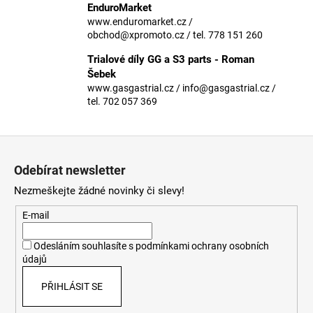
č
EnduroMarket
u
www.enduromarket.cz /
j
obchod@xpromoto.cz / tel. 778 151 260
e
Trialové díly GG a S3 parts - Roman
m
Šebek
e
www.gasgastrial.cz / info@gasgastrial.cz /
tel. 702 057 369
Z
á
Odebírat newsletter
p
Nezmeškejte žádné novinky či slevy!
a
t
E-mail
í
Odesláním souhlasíte s
podmínkami ochrany osobních
údajů
PŘIHLÁSIT SE