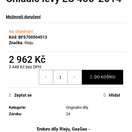
a
j
Možnosti doručení
í
t
Na objednání
?
Kód:
BFS700504513
Značka:
Rieju
2 962 Kč
2 448 Kč bez DPH
HLEDAT
Měrná
DO KOŠÍKU
cena:
D
Zeptat se
Hlídat
o
p
Kategorie
:
Originální díly
o
Záruka
:
24
r
u
Enduro díly Rieju, GasGas -