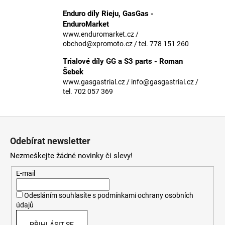
č
u
Enduro díly Rieju, GasGas -
j
EnduroMarket
e
www.enduromarket.cz /
obchod@xpromoto.cz / tel. 778 151 260
m
e
Trialové díly GG a S3 parts - Roman
Šebek
www.gasgastrial.cz / info@gasgastrial.cz /
tel. 702 057 369
Z
á
Odebírat newsletter
p
Nezmeškejte žádné novinky či slevy!
a
t
E-mail
í
Odesláním souhlasíte s
podmínkami ochrany osobních
údajů
PŘIHLÁSIT SE