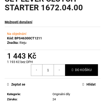
STARTER 1672.04.00
a
j
í
Možnosti doručení
t
?
Na objednání
Kód:
BPS46300CT1211
Značka:
Rieju
1 443 Kč
HLEDAT
1 193 Kč bez DPH
Měrná
DO KOŠÍKU
cena:
D
o
p
Zeptat se
Hlídat
o
Kategorie
:
Originální díly
r
Záruka
:
24
u