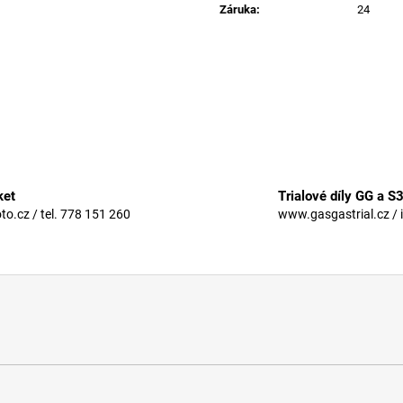
Záruka
:
24
ket
Trialové díly GG a S
.cz / tel. 778 151 260
www.gasgastrial.cz / 