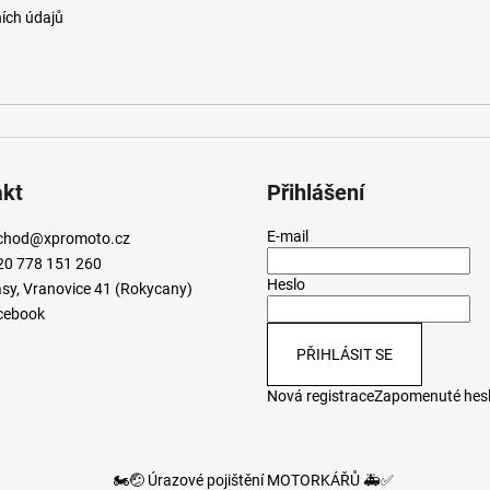
ích údajů
akt
Přihlášení
E-mail
chod
@
xpromoto.cz
20 778 151 260
Heslo
sy, Vranovice 41 (Rokycany)
cebook
PŘIHLÁSIT SE
Nová registrace
Zapomenuté hes
🏍️🤕 Úrazové pojištění MOTORKÁŘŮ 🚑✅