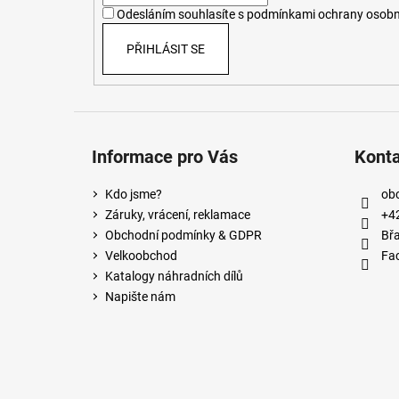
í
Odesláním souhlasíte s
podmínkami ochrany osobn
PŘIHLÁSIT SE
Informace pro Vás
Kont
Kdo jsme?
ob
Záruky, vrácení, reklamace
+4
Obchodní podmínky & GDPR
Břa
Velkoobchod
Fa
Katalogy náhradních dílů
Napište nám