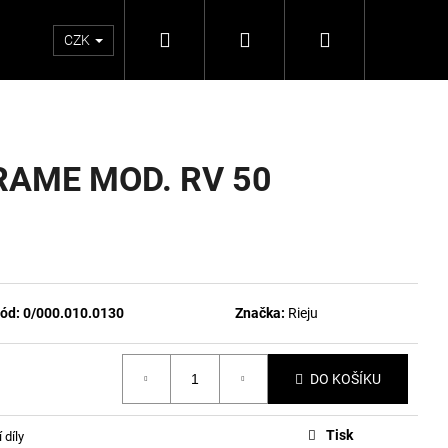
Hledat
Přihlášení
Nákupní
CZK
košík
AME MOD. RV 50
ód:
0/000.010.0130
Značka:
Rieju
DO KOŠÍKU
Tisk
 díly