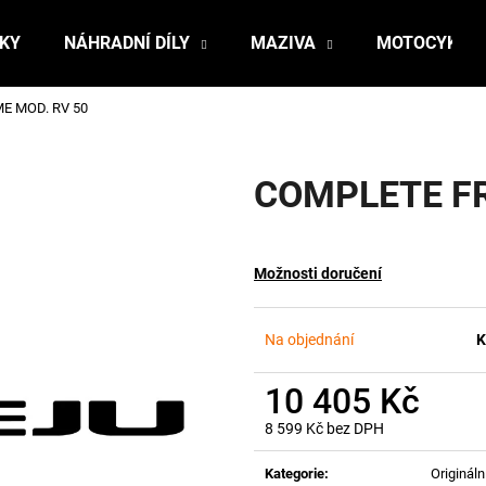
ŇKY
NÁHRADNÍ DÍLY
MAZIVA
MOTOCYKLY
E MOD. RV 50
Co potřebujete najít?
COMPLETE FR
HLEDAT
Možnosti doručení
Doporučujeme
Na objednání
K
10 405 Kč
8 599 Kč bez DPH
Měrná
cena:
Kategorie
:
Originální