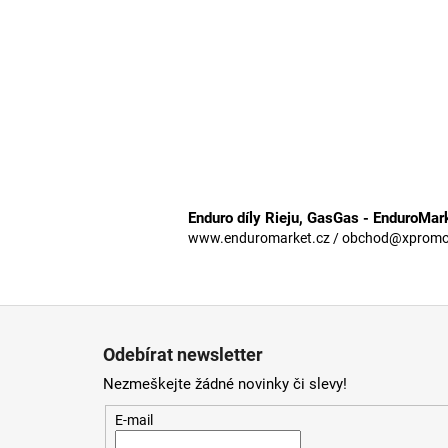
Enduro díly Rieju, GasGas - EnduroMar
www.enduromarket.cz / obchod@xpromoto
Z
á
Odebírat newsletter
p
Nezmeškejte žádné novinky či slevy!
a
t
E-mail