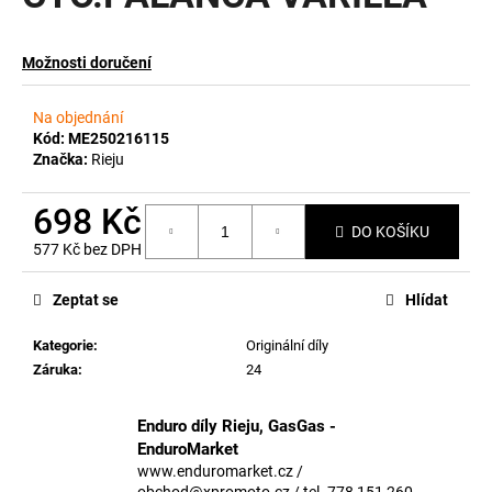
a
j
Možnosti doručení
í
t
Na objednání
?
Kód:
ME250216115
Značka:
Rieju
698 Kč
DO KOŠÍKU
577 Kč bez DPH
HLEDAT
Měrná
cena:
Zeptat se
Hlídat
Kategorie
:
Originální díly
D
Záruka
:
24
o
p
o
Enduro díly Rieju, GasGas -
r
EnduroMarket
u
www.enduromarket.cz /
obchod@xpromoto.cz / tel. 778 151 260