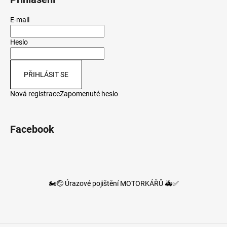
E-mail
Heslo
PŘIHLÁSIT SE
Nová registrace
Zapomenuté heslo
Facebook
🏍️🤕 Úrazové pojištění MOTORKÁŘŮ 🚑✅