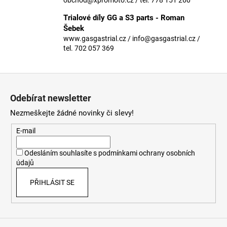
č
u
Trialové díly GG a S3 parts - Roman
j
Šebek
e
www.gasgastrial.cz / info@gasgastrial.cz /
m
tel. 702 057 369
e
Z
á
Odebírat newsletter
p
Nezmeškejte žádné novinky či slevy!
a
t
E-mail
í
Odesláním souhlasíte s
podmínkami ochrany osobních
údajů
PŘIHLÁSIT SE