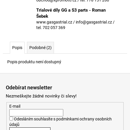
č
u
Trialové díly GG a S3 parts - Roman
j
Šebek
e
www.gasgastrial.cz / info@gasgastrial.cz /
m
tel. 702 057 369
e
Popis
Podobné (2)
Popis produktu není dostupný
Z
á
Odebírat newsletter
p
Nezmeškejte žádné novinky či slevy!
a
t
E-mail
í
Odesláním souhlasíte s
podmínkami ochrany osobních
údajů