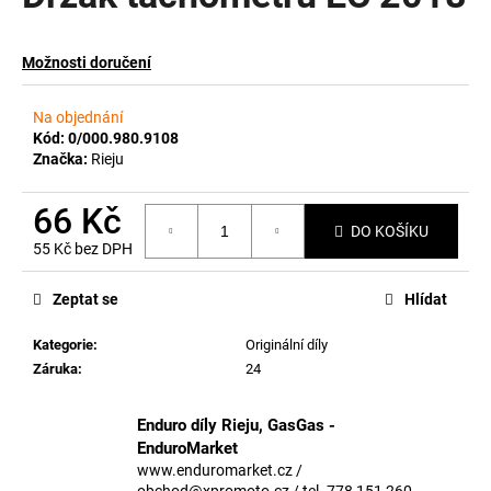
a
j
Možnosti doručení
í
t
Na objednání
?
Kód:
0/000.980.9108
Značka:
Rieju
66 Kč
DO KOŠÍKU
55 Kč bez DPH
HLEDAT
Měrná
cena:
Zeptat se
Hlídat
Kategorie
:
Originální díly
D
Záruka
:
24
o
p
o
Enduro díly Rieju, GasGas -
r
EnduroMarket
u
www.enduromarket.cz /
obchod@xpromoto.cz / tel. 778 151 260