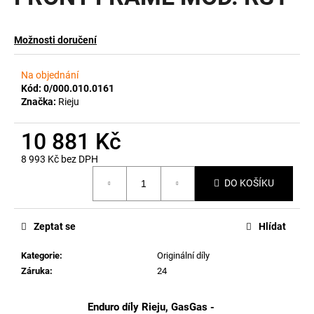
a
j
Možnosti doručení
í
t
Na objednání
?
Kód:
0/000.010.0161
Značka:
Rieju
10 881 Kč
8 993 Kč bez DPH
HLEDAT
Měrná
DO KOŠÍKU
cena:
D
Zeptat se
Hlídat
o
p
Kategorie
:
Originální díly
o
Záruka
:
24
r
u
Enduro díly Rieju, GasGas -