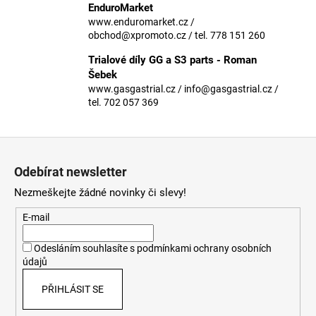
č
EnduroMarket
u
www.enduromarket.cz /
j
obchod@xpromoto.cz / tel. 778 151 260
e
Trialové díly GG a S3 parts - Roman
m
Šebek
e
www.gasgastrial.cz / info@gasgastrial.cz /
tel. 702 057 369
Z
á
Odebírat newsletter
p
Nezmeškejte žádné novinky či slevy!
a
t
E-mail
í
Odesláním souhlasíte s
podmínkami ochrany osobních
údajů
PŘIHLÁSIT SE