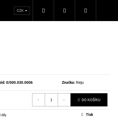
Hledat
Přihlášení
Nákupní
CZK
košík
ód:
0/000.030.0006
Značka:
Rieju
DO KOŠÍKU
Tisk
 díly