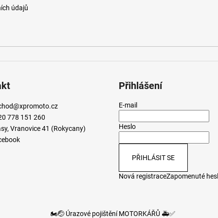
ích údajů
akt
Přihlášení
E-mail
chod
@
xpromoto.cz
20 778 151 260
Heslo
sy, Vranovice 41 (Rokycany)
cebook
PŘIHLÁSIT SE
Nová registrace
Zapomenuté hes
🏍️🤕 Úrazové pojištění MOTORKÁŘŮ 🚑✅