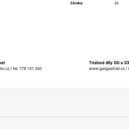
Záruka
:
24
ket
Trialové díly GG a S
.cz / tel. 778 151 260
www.gasgastrial.cz / 