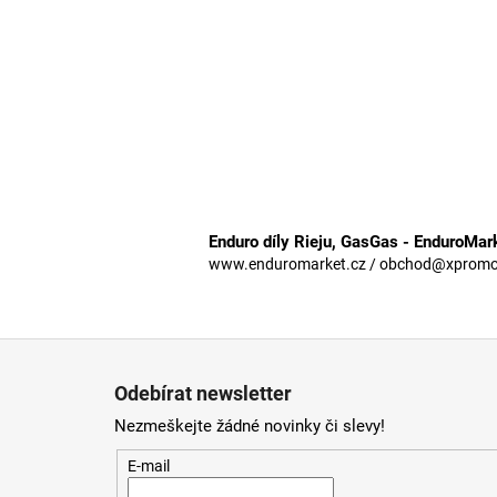
Enduro díly Rieju, GasGas - EnduroMar
www.enduromarket.cz / obchod@xpromoto
Z
á
Odebírat newsletter
p
Nezmeškejte žádné novinky či slevy!
a
t
E-mail