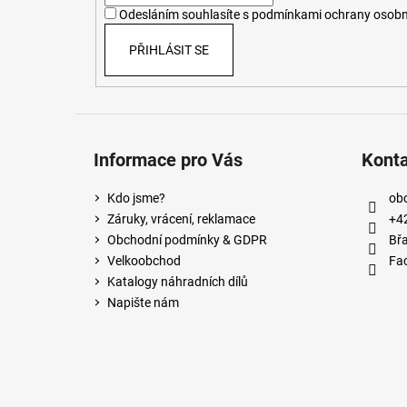
í
Odesláním souhlasíte s
podmínkami ochrany osobn
PŘIHLÁSIT SE
Informace pro Vás
Kont
Kdo jsme?
ob
Záruky, vrácení, reklamace
+4
Obchodní podmínky & GDPR
Břa
Velkoobchod
Fa
Katalogy náhradních dílů
Napište nám