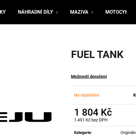
ŇKY
NÁHRADNÍ DÍLY
MAZIVA
MOTOCYKLY
Co potřebujete najít?
FUEL TANK
HLEDAT
Možnosti doručení
Doporučujeme
Na objednání
K
1 804 Kč
1 491 Kč bez DPH
Měrná
cena:
Kategorie
:
Originální