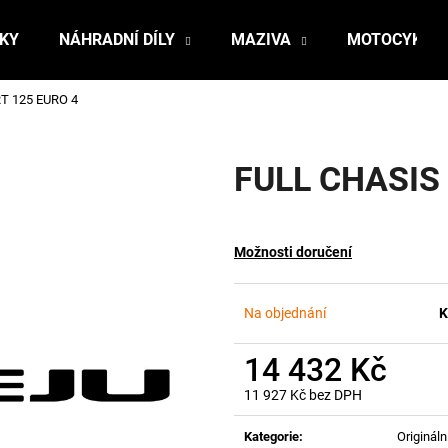
ŇKY
NÁHRADNÍ DÍLY
MAZIVA
MOTOCYKLY
T 125 EURO 4
Co potřebujete najít?
FULL CHASIS
HLEDAT
Možnosti doručení
Doporučujeme
Na objednání
K
14 432 Kč
11 927 Kč bez DPH
Měrná
cena:
Kategorie
:
Originální