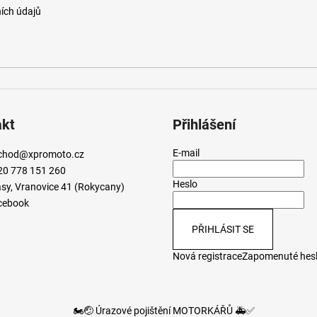
ích údajů
akt
Přihlášení
E-mail
chod
@
xpromoto.cz
20 778 151 260
Heslo
sy, Vranovice 41 (Rokycany)
cebook
PŘIHLÁSIT SE
Nová registrace
Zapomenuté hes
🏍️🤕 Úrazové pojištění MOTORKÁŘŮ 🚑✅