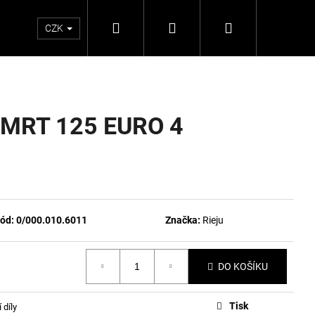
Hledat
Přihlášení
Nákupní
CZK
košík
 MRT 125 EURO 4
ód:
0/000.010.6011
Značka:
Rieju
DO KOŠÍKU
Tisk
 díly