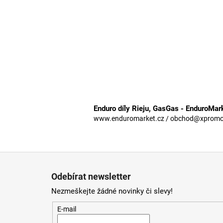
Enduro díly Rieju, GasGas - EnduroMar
www.enduromarket.cz / obchod@xpromoto
Z
á
Odebírat newsletter
p
Nezmeškejte žádné novinky či slevy!
a
t
E-mail