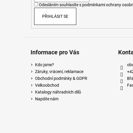
í
Odesláním souhlasíte s
podmínkami ochrany osobn
PŘIHLÁSIT SE
Informace pro Vás
Kont
Kdo jsme?
ob
Záruky, vrácení, reklamace
+4
Obchodní podmínky & GDPR
Břa
Velkoobchod
Fa
Katalogy náhradních dílů
Napište nám