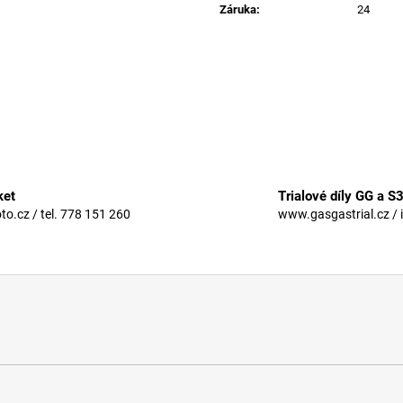
Záruka
:
24
ket
Trialové díly GG a S
.cz / tel. 778 151 260
www.gasgastrial.cz / 