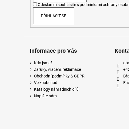
í
Odesláním souhlasíte s
podmínkami ochrany osobn
PŘIHLÁSIT SE
Informace pro Vás
Kont
Kdo jsme?
ob
Záruky, vrácení, reklamace
+4
Obchodní podmínky & GDPR
Břa
Velkoobchod
Fa
Katalogy náhradních dílů
Napište nám