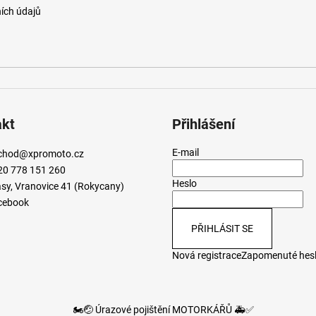
ích údajů
akt
Přihlášení
E-mail
chod
@
xpromoto.cz
20 778 151 260
Heslo
sy, Vranovice 41 (Rokycany)
cebook
PŘIHLÁSIT SE
Nová registrace
Zapomenuté hes
🏍️🤕 Úrazové pojištění MOTORKÁŘŮ 🚑✅