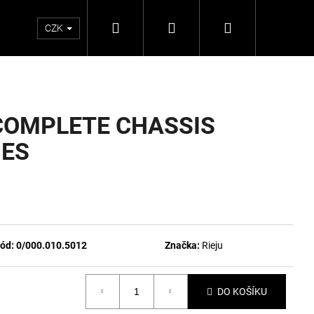
Hledat
Přihlášení
Nákupní
CZK
košík
COMPLETE CHASSIS
IES
ód:
0/000.010.5012
Značka:
Rieju
DO KOŠÍKU