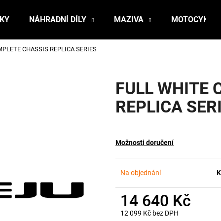
ŇKY
NÁHRADNÍ DÍLY
MAZIVA
MOTOCYKLY
PLETE CHASSIS REPLICA SERIES
Co potřebujete najít?
FULL WHITE 
HLEDAT
REPLICA SER
Doporučujeme
Možnosti doručení
Na objednání
K
14 640 Kč
12 099 Kč bez DPH