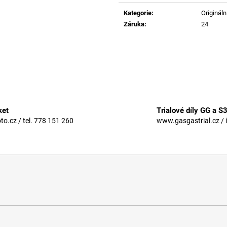
Měrná
cena:
Kategorie
:
Originální
Záruka
:
24
ket
Trialové díly GG a S
.cz / tel. 778 151 260
www.gasgastrial.cz / 