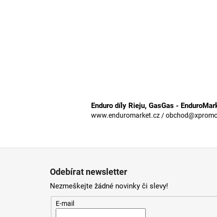
Enduro díly Rieju, GasGas - EnduroMar
www.enduromarket.cz / obchod@xpromoto
Z
á
Odebírat newsletter
p
Nezmeškejte žádné novinky či slevy!
a
t
E-mail