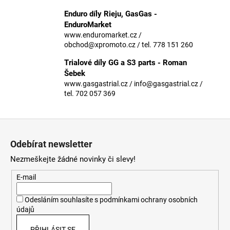
č
u
Enduro díly Rieju, GasGas -
j
EnduroMarket
e
www.enduromarket.cz /
obchod@xpromoto.cz / tel. 778 151 260
m
e
Trialové díly GG a S3 parts - Roman
Šebek
www.gasgastrial.cz / info@gasgastrial.cz /
tel. 702 057 369
Z
á
Odebírat newsletter
p
Nezmeškejte žádné novinky či slevy!
a
t
E-mail
í
Odesláním souhlasíte s
podmínkami ochrany osobních
údajů
PŘIHLÁSIT SE