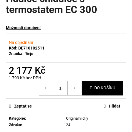
termostatem EC 300
a
j
í
Možnosti doručení
t
?
Na objednání
Kód:
BE710102511
Značka:
Rieju
2 177 Kč
HLEDAT
1 799 Kč bez DPH
Měrná
DO KOŠÍKU
cena:
D
o
p
Zeptat se
Hlídat
o
Kategorie
:
Originální díly
r
Záruka
:
24
u