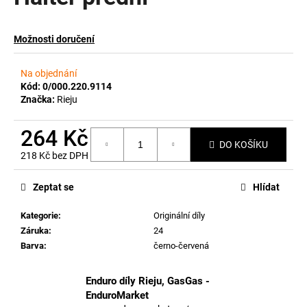
a
j
Možnosti doručení
í
t
Na objednání
?
Kód:
0/000.220.9114
Značka:
Rieju
264 Kč
DO KOŠÍKU
218 Kč bez DPH
HLEDAT
Měrná
cena:
Zeptat se
Hlídat
Kategorie
:
Originální díly
D
Záruka
:
24
o
Barva
:
černo-červená
p
o
r
Enduro díly Rieju, GasGas -
u
EnduroMarket