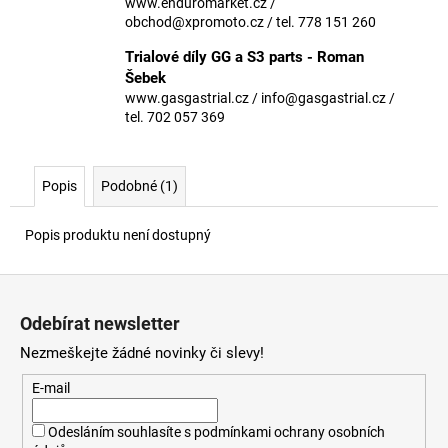
č
www.enduromarket.cz /
u
obchod@xpromoto.cz / tel. 778 151 260
j
Trialové díly GG a S3 parts - Roman
e
Šebek
m
www.gasgastrial.cz / info@gasgastrial.cz /
e
tel. 702 057 369
Popis
Podobné (1)
Popis produktu není dostupný
Z
á
Odebírat newsletter
p
Nezmeškejte žádné novinky či slevy!
a
t
E-mail
í
Odesláním souhlasíte s
podmínkami ochrany osobních