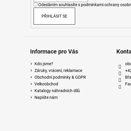
í
Odesláním souhlasíte s
podmínkami ochrany osobn
PŘIHLÁSIT SE
Informace pro Vás
Kont
Kdo jsme?
ob
Záruky, vrácení, reklamace
+4
Obchodní podmínky & GDPR
Břa
Velkoobchod
Fa
Katalogy náhradních dílů
Napište nám