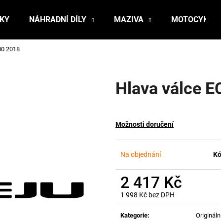
ŇKY
NÁHRADNÍ DÍLY
MAZIVA
MOTOCYKLY
00 2018
Co potřebujete najít?
Hlava válce 
HLEDAT
Možnosti doručení
Doporučujeme
Na objednání
Kó
2 417 Kč
1 998 Kč bez DPH
Měrná
cena:
Kategorie
:
Originální