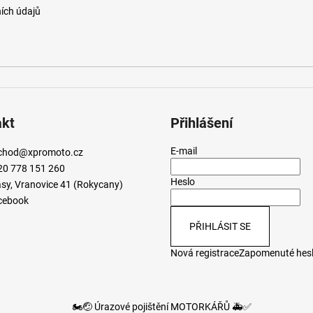
ích údajů
akt
Přihlášení
E-mail
chod
@
xpromoto.cz
20 778 151 260
Heslo
sy, Vranovice 41 (Rokycany)
cebook
PŘIHLÁSIT SE
Nová registrace
Zapomenuté hes
🏍️🤕 Úrazové pojištění MOTORKÁŘŮ 🚑✅