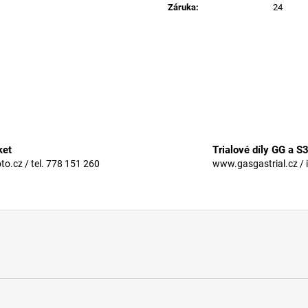
Záruka
:
24
ket
Trialové díly GG a S
.cz / tel. 778 151 260
www.gasgastrial.cz / 