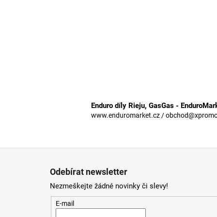
Enduro díly Rieju, GasGas - EnduroMar
www.enduromarket.cz / obchod@xpromoto
Z
á
Odebírat newsletter
p
Nezmeškejte žádné novinky či slevy!
a
t
E-mail