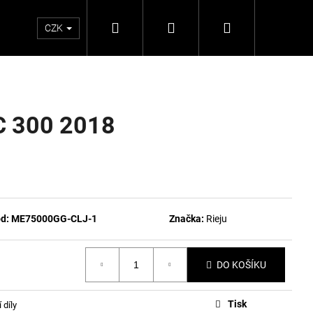
Hledat
Přihlášení
Nákupní
CZK
košík
EC 300 2018
d:
ME75000GG-CLJ-1
Značka:
Rieju
DO KOŠÍKU
Tisk
 díly