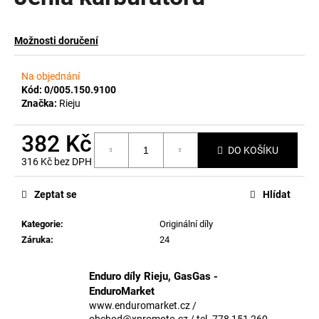
a
j
Možnosti doručení
í
t
Na objednání
?
Kód:
0/005.150.9100
Značka:
Rieju
382 Kč
DO KOŠÍKU
316 Kč bez DPH
HLEDAT
Měrná
cena:
Zeptat se
Hlídat
Kategorie
:
Originální díly
D
Záruka
:
24
o
p
o
Enduro díly Rieju, GasGas -
r
EnduroMarket
u
www.enduromarket.cz /
obchod@xpromoto.cz / tel. 778 151 260