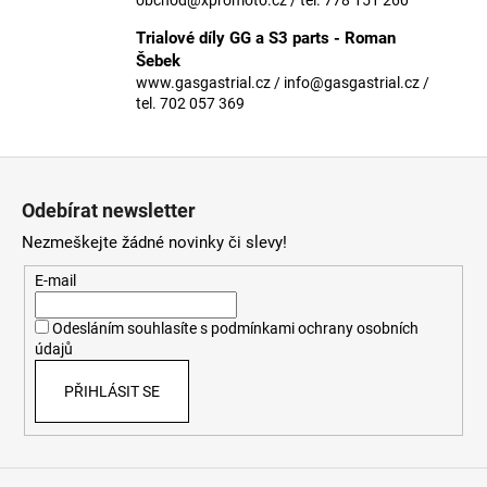
č
u
Trialové díly GG a S3 parts - Roman
j
Šebek
e
www.gasgastrial.cz / info@gasgastrial.cz /
m
tel. 702 057 369
e
Z
á
Odebírat newsletter
p
Nezmeškejte žádné novinky či slevy!
a
t
E-mail
í
Odesláním souhlasíte s
podmínkami ochrany osobních
údajů
PŘIHLÁSIT SE