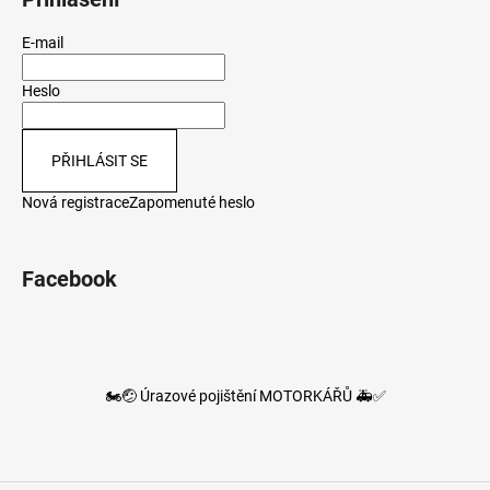
E-mail
Heslo
PŘIHLÁSIT SE
Nová registrace
Zapomenuté heslo
Facebook
🏍️🤕 Úrazové pojištění MOTORKÁŘŮ 🚑✅