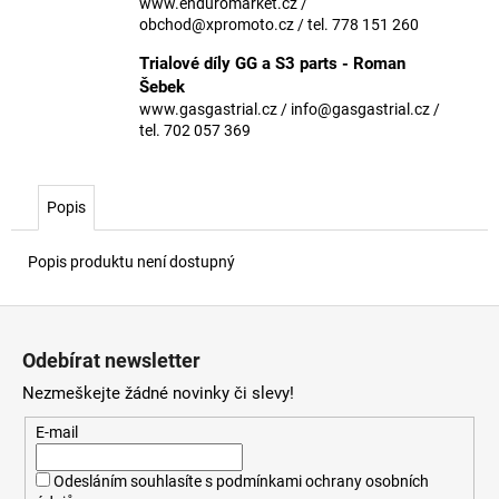
č
www.enduromarket.cz /
u
obchod@xpromoto.cz / tel. 778 151 260
j
Trialové díly GG a S3 parts - Roman
e
Šebek
m
www.gasgastrial.cz / info@gasgastrial.cz /
e
tel. 702 057 369
Popis
Popis produktu není dostupný
Z
á
Odebírat newsletter
p
Nezmeškejte žádné novinky či slevy!
a
t
E-mail
í
Odesláním souhlasíte s
podmínkami ochrany osobních