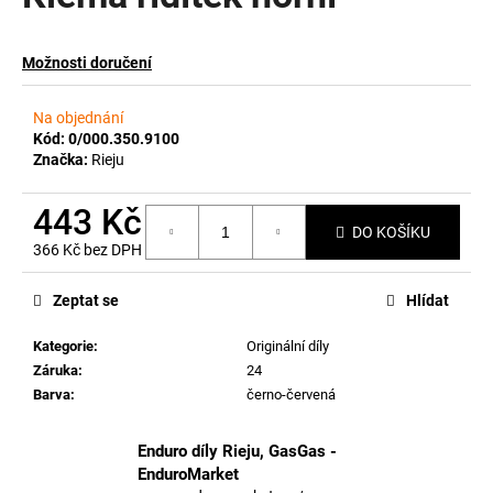
a
j
Možnosti doručení
í
t
Na objednání
?
Kód:
0/000.350.9100
Značka:
Rieju
443 Kč
DO KOŠÍKU
366 Kč bez DPH
HLEDAT
Měrná
cena:
Zeptat se
Hlídat
Kategorie
:
Originální díly
D
Záruka
:
24
o
Barva
:
černo-červená
p
o
r
Enduro díly Rieju, GasGas -
u
EnduroMarket