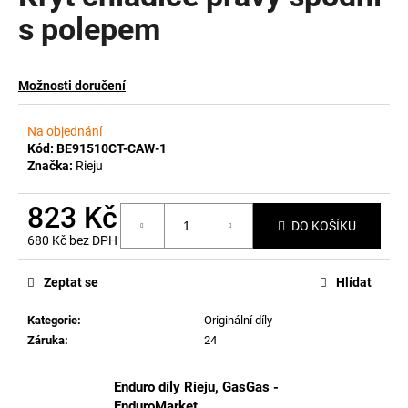
s polepem
a
j
í
Možnosti doručení
t
?
Na objednání
Kód:
BE91510CT-CAW-1
Značka:
Rieju
823 Kč
HLEDAT
DO KOŠÍKU
680 Kč bez DPH
Měrná
cena:
Zeptat se
Hlídat
D
o
Kategorie
:
Originální díly
p
Záruka
:
24
o
r
Enduro díly Rieju, GasGas -
u
EnduroMarket