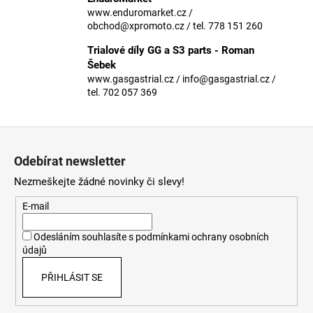
č
www.enduromarket.cz /
u
obchod@xpromoto.cz / tel. 778 151 260
j
e
Trialové díly GG a S3 parts - Roman
m
Šebek
e
www.gasgastrial.cz / info@gasgastrial.cz /
tel. 702 057 369
Z
á
Odebírat newsletter
p
Nezmeškejte žádné novinky či slevy!
a
t
E-mail
í
Odesláním souhlasíte s
podmínkami ochrany osobních
údajů
PŘIHLÁSIT SE