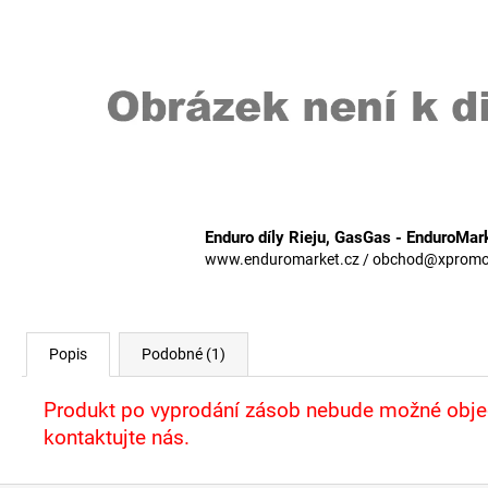
Enduro díly Rieju, GasGas - EnduroMar
www.enduromarket.cz / obchod@xpromoto
Popis
Podobné (1)
Produkt po vyprodání zásob nebude možné objed
kontaktujte nás.