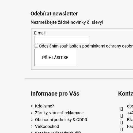
Z
á
Odebírat newsletter
p
Nezmeškejte žádné novinky či slevy!
a
t
E-mail
í
Odesláním souhlasíte s
podmínkami ochrany osobn
PŘIHLÁSIT SE
Informace pro Vás
Kont
Kdo jsme?
ob
Záruky, vrácení, reklamace
+4
Obchodní podmínky & GDPR
Břa
Velkoobchod
Fa