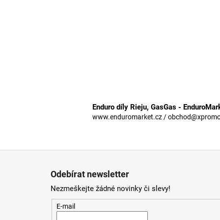
Enduro díly Rieju, GasGas - EnduroMar
www.enduromarket.cz / obchod@xpromoto
Z
á
Odebírat newsletter
p
Nezmeškejte žádné novinky či slevy!
a
t
E-mail