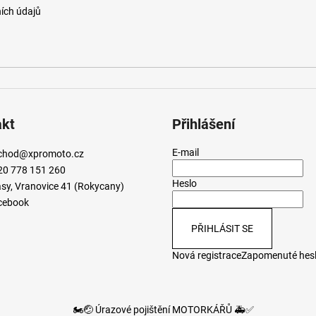
ích údajů
akt
Přihlášení
E-mail
chod
@
xpromoto.cz
20 778 151 260
Heslo
sy, Vranovice 41 (Rokycany)
cebook
PŘIHLÁSIT SE
Nová registrace
Zapomenuté hes
🏍️🤕 Úrazové pojištění MOTORKÁŘŮ 🚑✅