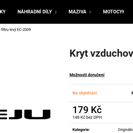
ŇKY
NÁHRADNÍ DÍLY
MAZIVA
MOTOCYKLY
filtru levý EC-2009
Co potřebujete najít?
Kryt vzduchov
HLEDAT
Možnosti doručení
Doporučujeme
Na objednání
179 Kč
148 Kč bez DPH
Měrná
cena:
Kategorie
:
Originální