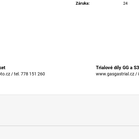
Záruka
:
24
ket
Trialové díly GG a S
.cz / tel. 778 151 260
www.gasgastrial.cz / 