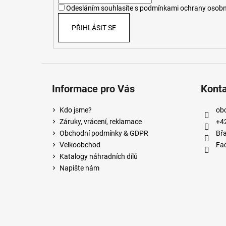
í
Odesláním souhlasíte s
podmínkami ochrany osobn
PŘIHLÁSIT SE
Informace pro Vás
Kont
Kdo jsme?
ob
Záruky, vrácení, reklamace
+4
Obchodní podmínky & GDPR
Břa
Velkoobchod
Fa
Katalogy náhradních dílů
Napište nám