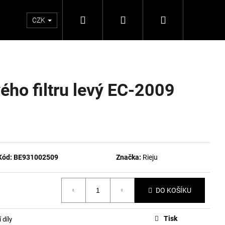
Hledat
Přihlášení
Nákupní
CZK
košík
ého filtru levý EC-2009
Kód:
BE931002509
Značka:
Rieju
DO KOŠÍKU
Tisk
 díly