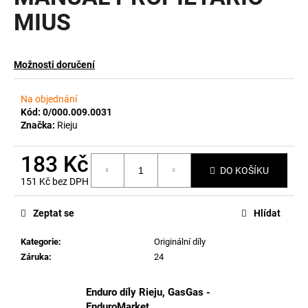
MIUS
a
j
í
Možnosti doručení
t
?
Na objednání
Kód:
0/000.009.0031
Značka:
Rieju
183 Kč
HLEDAT
DO KOŠÍKU
151 Kč bez DPH
Měrná
cena:
Zeptat se
Hlídat
D
o
Kategorie
:
Originální díly
p
Záruka
:
24
o
r
Enduro díly Rieju, GasGas -
u
EnduroMarket