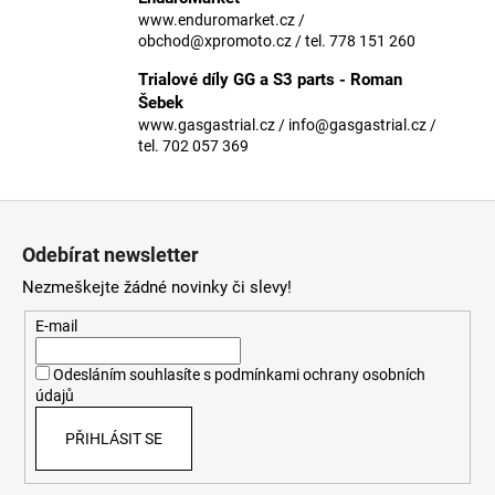
č
www.enduromarket.cz /
u
obchod@xpromoto.cz / tel. 778 151 260
j
e
Trialové díly GG a S3 parts - Roman
m
Šebek
e
www.gasgastrial.cz / info@gasgastrial.cz /
tel. 702 057 369
Z
á
Odebírat newsletter
p
Nezmeškejte žádné novinky či slevy!
a
t
E-mail
í
Odesláním souhlasíte s
podmínkami ochrany osobních
údajů
PŘIHLÁSIT SE