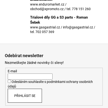
č
www.enduromarket.cz /
u
obchod@xpromoto.cz / tel. 778 151 260
j
e
Trialové díly GG a S3 parts - Roman
m
Šebek
e
www.gasgastrial.cz / info@gasgastrial.cz /
tel. 702 057 369
Z
á
Odebírat newsletter
p
Nezmeškejte žádné novinky či slevy!
a
t
E-mail
í
Odesláním souhlasíte s
podmínkami ochrany osobních
údajů
PŘIHLÁSIT SE