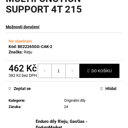
SUPPORT 4T 215
a
j
í
Možnosti doručení
t
?
Na objednání
Kód:
BE22265GG-CAK-2
Značka:
Rieju
462 Kč
HLEDAT
DO KOŠÍKU
382 Kč bez DPH
Měrná
cena:
Zeptat se
Hlídat
D
o
Kategorie
:
Originální díly
p
Záruka
:
24
o
r
Enduro díly Rieju, GasGas -
u
EnduroMarket