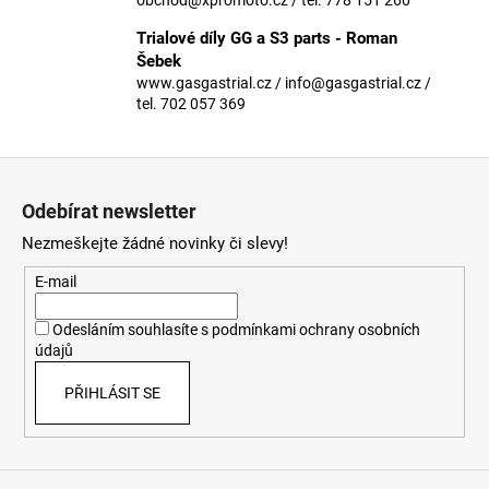
č
u
Trialové díly GG a S3 parts - Roman
j
Šebek
e
www.gasgastrial.cz / info@gasgastrial.cz /
m
tel. 702 057 369
e
Z
á
Odebírat newsletter
p
Nezmeškejte žádné novinky či slevy!
a
t
E-mail
í
Odesláním souhlasíte s
podmínkami ochrany osobních
údajů
PŘIHLÁSIT SE