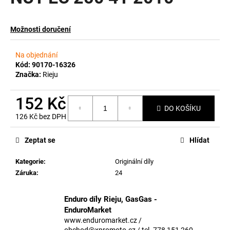
a
j
Možnosti doručení
í
t
Na objednání
?
Kód:
90170-16326
Značka:
Rieju
152 Kč
DO KOŠÍKU
126 Kč bez DPH
HLEDAT
Měrná
cena:
Zeptat se
Hlídat
Kategorie
:
Originální díly
D
Záruka
:
24
o
p
o
Enduro díly Rieju, GasGas -
r
EnduroMarket
u
www.enduromarket.cz /
obchod@xpromoto.cz / tel. 778 151 260