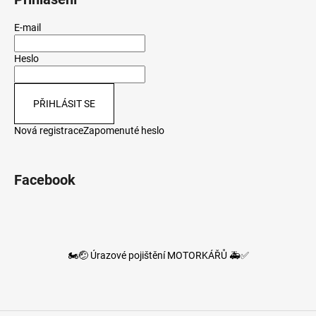
E-mail
Heslo
PŘIHLÁSIT SE
Nová registrace
Zapomenuté heslo
Facebook
🏍️🤕 Úrazové pojištění MOTORKÁŘŮ 🚑✅