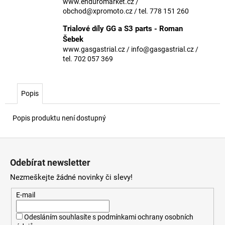
č
www.enduromarket.cz /
u
obchod@xpromoto.cz / tel. 778 151 260
j
Trialové díly GG a S3 parts - Roman
e
Šebek
m
www.gasgastrial.cz / info@gasgastrial.cz /
e
tel. 702 057 369
Popis
Popis produktu není dostupný
Z
á
Odebírat newsletter
p
Nezmeškejte žádné novinky či slevy!
a
t
E-mail
í
Odesláním souhlasíte s
podmínkami ochrany osobních