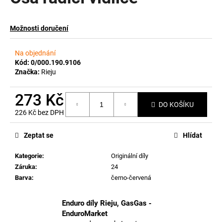
a
j
Možnosti doručení
í
t
Na objednání
?
Kód:
0/000.190.9106
Značka:
Rieju
273 Kč
DO KOŠÍKU
226 Kč bez DPH
HLEDAT
Měrná
cena:
Zeptat se
Hlídat
Kategorie
:
Originální díly
D
Záruka
:
24
o
Barva
:
černo-červená
p
o
r
Enduro díly Rieju, GasGas -
u
EnduroMarket