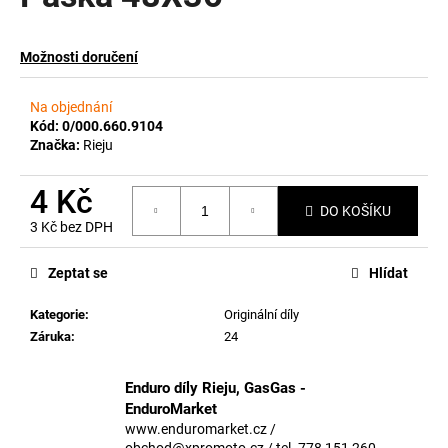
a
j
Možnosti doručení
í
t
Na objednání
?
Kód:
0/000.660.9104
Značka:
Rieju
4 Kč
DO KOŠÍKU
3 Kč bez DPH
HLEDAT
Měrná
cena:
Zeptat se
Hlídat
Kategorie
:
Originální díly
D
Záruka
:
24
o
p
o
Enduro díly Rieju, GasGas -
r
EnduroMarket
u
www.enduromarket.cz /
obchod@xpromoto.cz / tel. 778 151 260