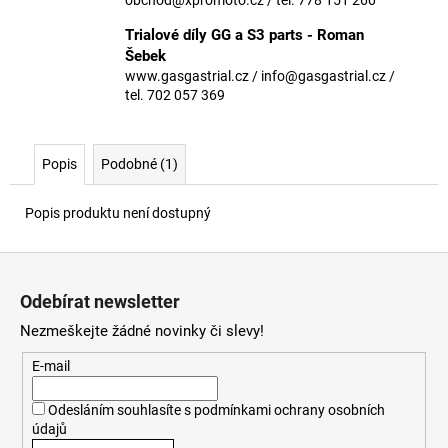
č
u
Trialové díly GG a S3 parts - Roman
j
Šebek
e
www.gasgastrial.cz / info@gasgastrial.cz /
m
tel. 702 057 369
e
Popis
Podobné (1)
Popis produktu není dostupný
Z
á
Odebírat newsletter
p
Nezmeškejte žádné novinky či slevy!
a
t
E-mail
í
Odesláním souhlasíte s
podmínkami ochrany osobních
údajů