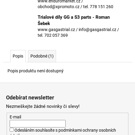
č
www.enduromarket.cz /
u
obchod@xpromoto.cz / tel. 778 151 260
j
Trialové díly GG a S3 parts - Roman
e
Šebek
m
www.gasgastrial.cz / info@gasgastrial.cz /
e
tel. 702 057 369
Popis
Podobné (1)
Popis produktu není dostupný
Z
á
Odebírat newsletter
p
Nezmeškejte žádné novinky či slevy!
a
t
E-mail
í
Odesláním souhlasíte s
podmínkami ochrany osobních