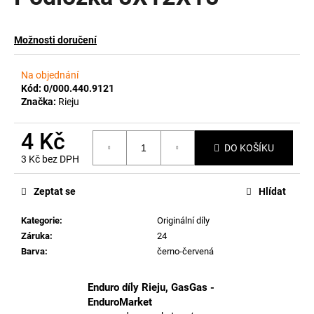
a
j
Možnosti doručení
í
t
Na objednání
?
Kód:
0/000.440.9121
Značka:
Rieju
4 Kč
DO KOŠÍKU
3 Kč bez DPH
HLEDAT
Měrná
cena:
Zeptat se
Hlídat
Kategorie
:
Originální díly
D
Záruka
:
24
o
Barva
:
černo-červená
p
o
r
Enduro díly Rieju, GasGas -
u
EnduroMarket