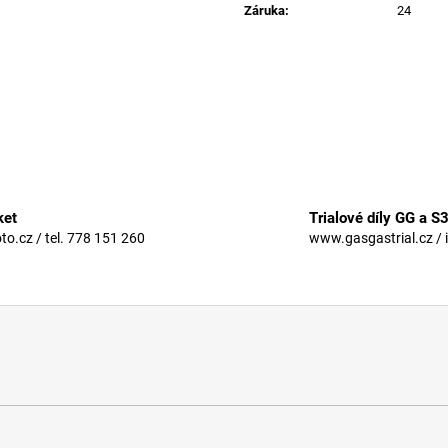
Záruka
:
24
ket
Trialové díly GG a S
.cz / tel. 778 151 260
www.gasgastrial.cz / 