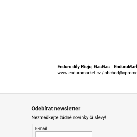
Enduro díly Rieju, GasGas - EnduroMar
www.enduromarket.cz / obchod@xpromoto
Z
á
Odebírat newsletter
p
Nezmeškejte žádné novinky či slevy!
a
t
E-mail