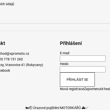
ích údajů
akt
Přihlášení
E-mail
chod
@
xpromoto.cz
20 778 151 260
Heslo
sy, Vranovice 41 (Rokycany)
cebook
PŘIHLÁSIT SE
Nová registrace
Zapomenuté hes
🏍️🤕 Úrazové pojištění MOTORKÁŘŮ 🚑✅