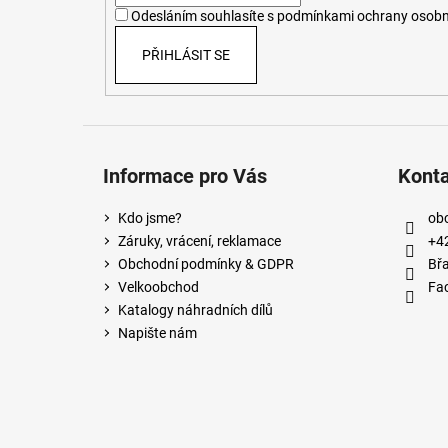
í
Odesláním souhlasíte s
podmínkami ochrany osobn
PŘIHLÁSIT SE
Informace pro Vás
Kont
Kdo jsme?
ob
Záruky, vrácení, reklamace
+4
Obchodní podmínky & GDPR
Břa
Velkoobchod
Fa
Katalogy náhradních dílů
Napište nám