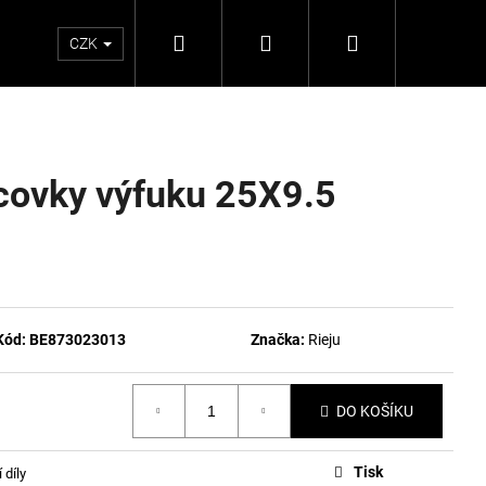
Hledat
Přihlášení
Nákupní
CZK
košík
covky výfuku 25X9.5
Kód:
BE873023013
Značka:
Rieju
DO KOŠÍKU
Tisk
 díly