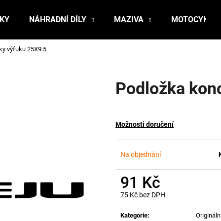
ŇKY
NÁHRADNÍ DÍLY
MAZIVA
MOTOCYKLY
ky výfuku 25X9.5
Co potřebujete najít?
Podložka kon
HLEDAT
Možnosti doručení
Doporučujeme
Na objednání
91 Kč
75 Kč bez DPH
Měrná
cena:
Kategorie
:
Originální