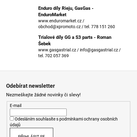
č
u
Enduro díly Rieju, GasGas -
j
EnduroMarket
e
www.enduromarket.cz /
obchod@xpromoto.cz / tel. 778 151 260
m
e
Trialové díly GG a S3 parts - Roman
Šebek
www.gasgastrial.cz / info@gasgastrial.cz /
tel. 702 057 369
Z
á
Odebírat newsletter
p
Nezmeškejte žádné novinky či slevy!
a
t
E-mail
í
Odesláním souhlasíte s
podmínkami ochrany osobních
údajů
PŘIHLÁSIT SE