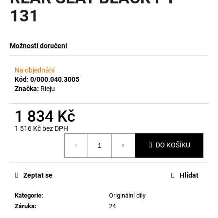
131
a
j
í
Možnosti doručení
t
?
Na objednání
Kód:
0/000.040.3005
Značka:
Rieju
1 834 Kč
HLEDAT
1 516 Kč bez DPH
Měrná
DO KOŠÍKU
cena:
D
o
p
Zeptat se
Hlídat
o
Kategorie
:
Originální díly
r
Záruka
:
24
u