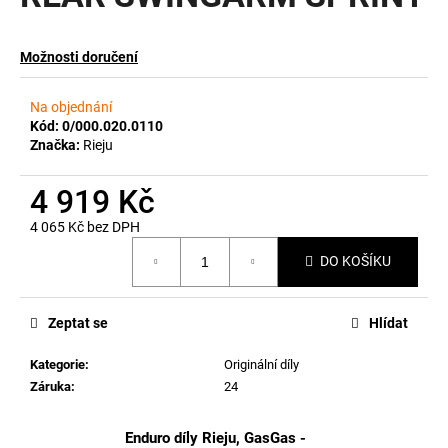
a
j
Možnosti doručení
í
t
Na objednání
?
Kód:
0/000.020.0110
Značka:
Rieju
4 919 Kč
4 065 Kč bez DPH
HLEDAT
Měrná
DO KOŠÍKU
cena:
D
Zeptat se
Hlídat
o
p
Kategorie
:
Originální díly
o
Záruka
:
24
r
u
Enduro díly Rieju, GasGas -