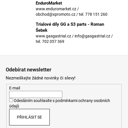
č
EnduroMarket
u
www.enduromarket.cz /
j
obchod@xpromoto.cz / tel. 778 151 260
e
Trialové díly GG a S3 parts - Roman
m
Šebek
e
www.gasgastrial.cz / info@gasgastrial.cz /
tel. 702 057 369
Z
á
Odebírat newsletter
p
Nezmeškejte žádné novinky či slevy!
a
t
E-mail
í
Odesláním souhlasíte s
podmínkami ochrany osobních
údajů
PŘIHLÁSIT SE