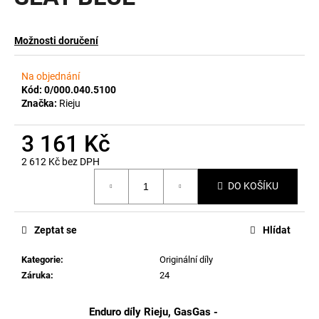
a
j
Možnosti doručení
í
t
Na objednání
?
Kód:
0/000.040.5100
Značka:
Rieju
3 161 Kč
2 612 Kč bez DPH
HLEDAT
Měrná
DO KOŠÍKU
cena:
D
Zeptat se
Hlídat
o
p
Kategorie
:
Originální díly
o
Záruka
:
24
r
u
Enduro díly Rieju, GasGas -