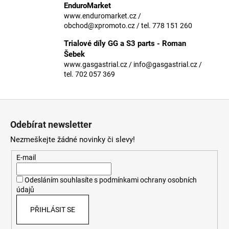
č
EnduroMarket
u
www.enduromarket.cz /
j
obchod@xpromoto.cz / tel. 778 151 260
e
Trialové díly GG a S3 parts - Roman
m
Šebek
e
www.gasgastrial.cz / info@gasgastrial.cz /
tel. 702 057 369
Z
á
Odebírat newsletter
p
Nezmeškejte žádné novinky či slevy!
a
t
E-mail
í
Odesláním souhlasíte s
podmínkami ochrany osobních
údajů
PŘIHLÁSIT SE