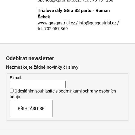
č
u
Trialové díly GG a S3 parts - Roman
j
Šebek
e
www.gasgastrial.cz / info@gasgastrial.cz /
m
tel. 702 057 369
e
Z
á
Odebírat newsletter
p
Nezmeškejte žádné novinky či slevy!
a
t
E-mail
í
Odesláním souhlasíte s
podmínkami ochrany osobních
údajů
PŘIHLÁSIT SE