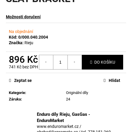
a
j
Možnosti doručení
í
t
Na objednání
?
Kód:
0/000.040.2004
Značka:
Rieju
896 Kč
DO KOŠÍKU
741 Kč bez DPH
HLEDAT
Měrná
cena:
Zeptat se
Hlídat
Kategorie
:
Originální díly
D
Záruka
:
24
o
p
o
Enduro díly Rieju, GasGas -
r
EnduroMarket
u
www.enduromarket.cz /
obchod@xpromoto.cz / tel. 778 151 260