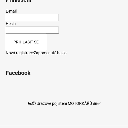
E-mail
Heslo
PŘIHLÁSIT SE
Nová registrace
Zapomenuté heslo
Facebook
🏍️🤕 Úrazové pojištění MOTORKÁŘŮ 🚑✅