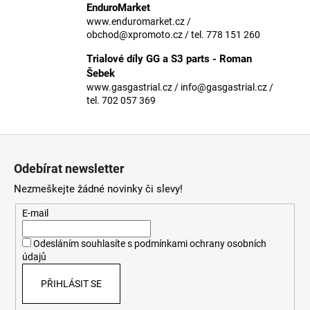
č
EnduroMarket
u
www.enduromarket.cz /
j
obchod@xpromoto.cz / tel. 778 151 260
e
Trialové díly GG a S3 parts - Roman
m
Šebek
e
www.gasgastrial.cz / info@gasgastrial.cz /
tel. 702 057 369
Z
á
Odebírat newsletter
p
Nezmeškejte žádné novinky či slevy!
a
t
E-mail
í
Odesláním souhlasíte s
podmínkami ochrany osobních
údajů
PŘIHLÁSIT SE