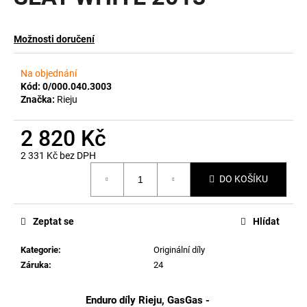
a
j
Možnosti doručení
í
t
Na objednání
?
Kód:
0/000.040.3003
Značka:
Rieju
2 820 Kč
2 331 Kč bez DPH
HLEDAT
Měrná
DO KOŠÍKU
cena:
D
Zeptat se
Hlídat
o
p
Kategorie
:
Originální díly
o
Záruka
:
24
r
u
Enduro díly Rieju, GasGas -