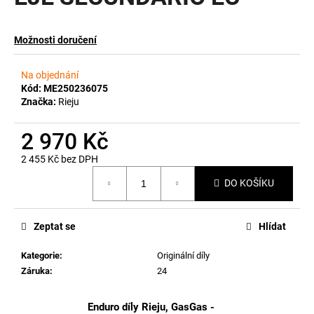
a
j
Možnosti doručení
í
t
Na objednání
?
Kód:
ME250236075
Značka:
Rieju
2 970 Kč
2 455 Kč bez DPH
HLEDAT
Měrná
DO KOŠÍKU
cena:
D
Zeptat se
Hlídat
o
p
Kategorie
:
Originální díly
o
Záruka
:
24
r
u
Enduro díly Rieju, GasGas -