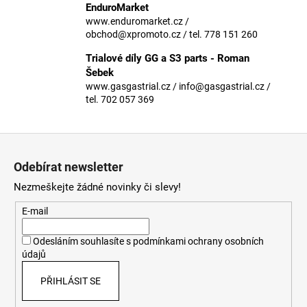
č
EnduroMarket
u
www.enduromarket.cz /
j
obchod@xpromoto.cz / tel. 778 151 260
e
Trialové díly GG a S3 parts - Roman
m
Šebek
e
www.gasgastrial.cz / info@gasgastrial.cz /
tel. 702 057 369
Z
á
Odebírat newsletter
p
Nezmeškejte žádné novinky či slevy!
a
t
E-mail
í
Odesláním souhlasíte s
podmínkami ochrany osobních
údajů
PŘIHLÁSIT SE