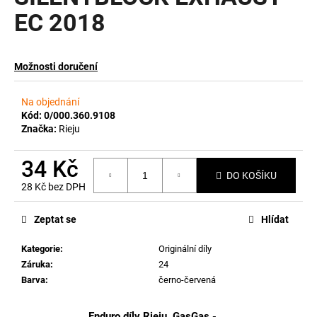
EC 2018
a
j
í
Možnosti doručení
t
?
Na objednání
Kód:
0/000.360.9108
Značka:
Rieju
34 Kč
HLEDAT
DO KOŠÍKU
28 Kč bez DPH
Měrná
cena:
Zeptat se
Hlídat
D
o
Kategorie
:
Originální díly
p
Záruka
:
24
o
Barva
:
černo-červená
r
u
Enduro díly Rieju, GasGas -