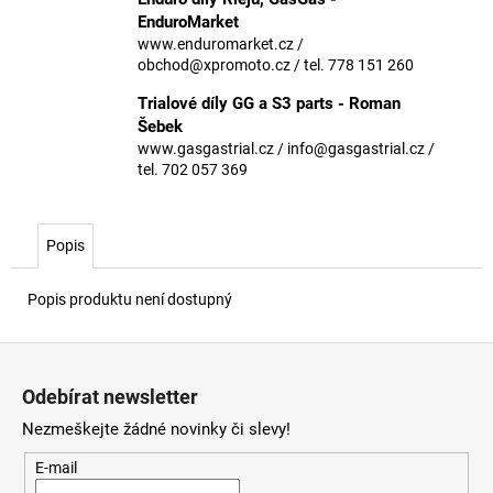
č
EnduroMarket
u
www.enduromarket.cz /
j
obchod@xpromoto.cz / tel. 778 151 260
e
m
Trialové díly GG a S3 parts - Roman
e
Šebek
www.gasgastrial.cz / info@gasgastrial.cz /
tel. 702 057 369
Popis
Popis produktu není dostupný
Z
á
Odebírat newsletter
p
Nezmeškejte žádné novinky či slevy!
a
t
E-mail