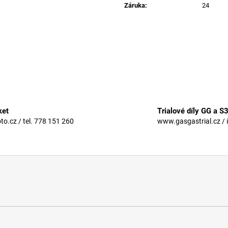
Záruka
:
24
ket
Trialové díly GG a S
.cz / tel. 778 151 260
www.gasgastrial.cz / 