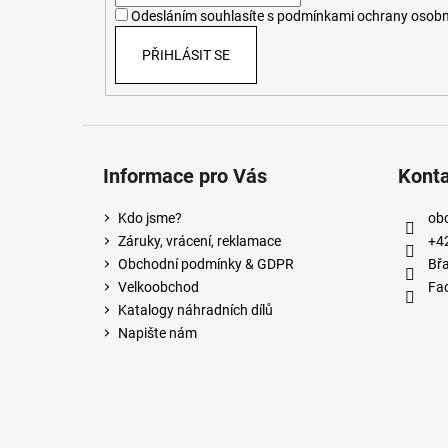
í
Odesláním souhlasíte s
podmínkami ochrany osobn
PŘIHLÁSIT SE
Informace pro Vás
Kont
Kdo jsme?
ob
Záruky, vrácení, reklamace
+4
Obchodní podmínky & GDPR
Břa
Velkoobchod
Fa
Katalogy náhradních dílů
Napište nám