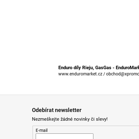
Enduro díly Rieju, GasGas - EnduroMar
www.enduromarket.cz / obchod@xpromoto
Z
á
Odebírat newsletter
p
Nezmeškejte žádné novinky či slevy!
a
t
E-mail