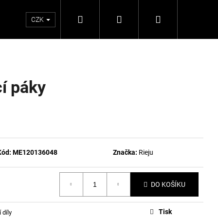
Hledat
Přihlášení
Nákupní
CZK
košík
cí páky
Kód:
ME120136048
Značka:
Rieju
DO KOŠÍKU
Tisk
 díly