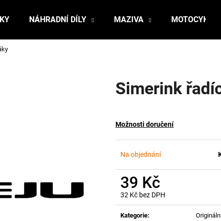
ŇKY
NÁHRADNÍ DÍLY
MAZIVA
MOTOCYKLY
áky
Co potřebujete najít?
Simerink řadí
HLEDAT
Možnosti doručení
Doporučujeme
Na objednání
39 Kč
32 Kč bez DPH
Měrná
cena:
Kategorie
:
Originální