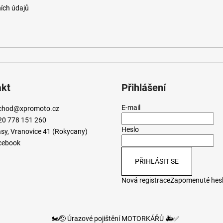
ích údajů
akt
Přihlášení
E-mail
chod
@
xpromoto.cz
20 778 151 260
Heslo
sy, Vranovice 41 (Rokycany)
cebook
PŘIHLÁSIT SE
Nová registrace
Zapomenuté hes
🏍️🤕 Úrazové pojištění MOTORKÁŘŮ 🚑✅