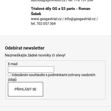
č
u
Trialové díly GG a S3 parts - Roman
j
Šebek
e
www.gasgastrial.cz / info@gasgastrial.cz /
m
tel. 702 057 369
e
Z
á
Odebírat newsletter
p
Nezmeškejte žádné novinky či slevy!
a
t
E-mail
í
Odesláním souhlasíte s
podmínkami ochrany osobních
údajů
PŘIHLÁSIT SE