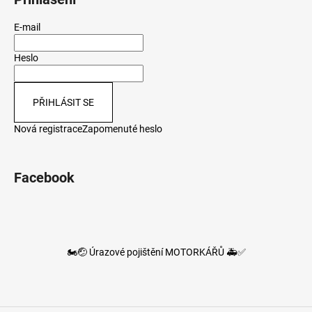
E-mail
Heslo
PŘIHLÁSIT SE
Nová registrace
Zapomenuté heslo
Facebook
🏍️🤕 Úrazové pojištění MOTORKÁŘŮ 🚑✅