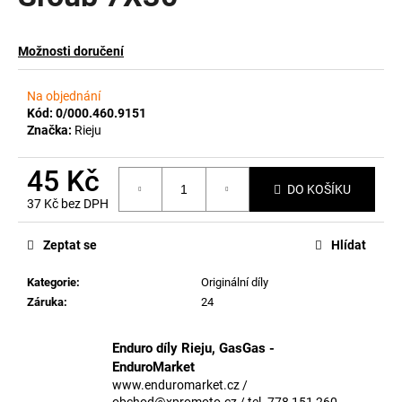
a
j
Možnosti doručení
í
t
Na objednání
?
Kód:
0/000.460.9151
Značka:
Rieju
45 Kč
DO KOŠÍKU
37 Kč bez DPH
HLEDAT
Měrná
cena:
Zeptat se
Hlídat
Kategorie
:
Originální díly
D
Záruka
:
24
o
p
o
Enduro díly Rieju, GasGas -
r
EnduroMarket
u
www.enduromarket.cz /
obchod@xpromoto.cz / tel. 778 151 260