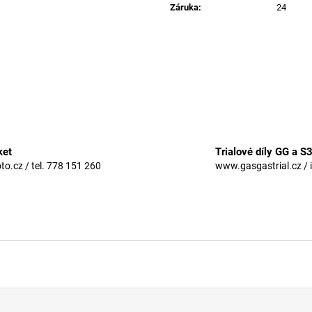
Záruka
:
24
ket
Trialové díly GG a S
.cz / tel. 778 151 260
www.gasgastrial.cz / 