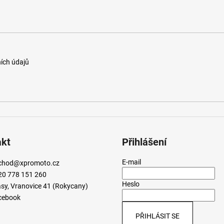
ích údajů
akt
Přihlášení
E-mail
chod
@
xpromoto.cz
20 778 151 260
Heslo
sy, Vranovice 41 (Rokycany)
cebook
PŘIHLÁSIT SE