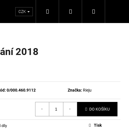
Hledat
Přihlášení
Nákupní
CZK
košík
vání 2018
ód:
0/000.460.9112
Značka:
Rieju
DO KOŠÍKU
Tisk
 díly