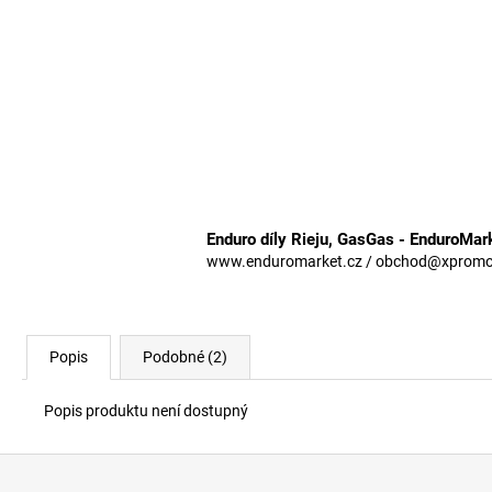
Enduro díly Rieju, GasGas - EnduroMar
www.enduromarket.cz / obchod@xpromoto
Popis
Podobné (2)
Popis produktu není dostupný
Z