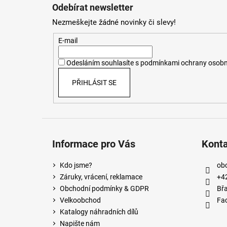
á
Odebírat newsletter
p
Nezmeškejte žádné novinky či slevy!
a
t
E-mail
í
Odesláním souhlasíte s
podmínkami ochrany osobn
PŘIHLÁSIT SE
Informace pro Vás
Kont
Kdo jsme?
ob
Záruky, vrácení, reklamace
+4
Obchodní podmínky & GDPR
Břa
Velkoobchod
Fa
Katalogy náhradních dílů
Napište nám