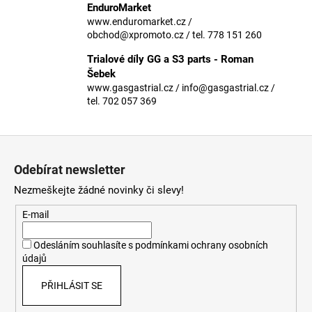
č
EnduroMarket
u
www.enduromarket.cz /
j
obchod@xpromoto.cz / tel. 778 151 260
e
Trialové díly GG a S3 parts - Roman
m
Šebek
e
www.gasgastrial.cz / info@gasgastrial.cz /
tel. 702 057 369
Z
á
Odebírat newsletter
p
Nezmeškejte žádné novinky či slevy!
a
t
E-mail
í
Odesláním souhlasíte s
podmínkami ochrany osobních
údajů
PŘIHLÁSIT SE