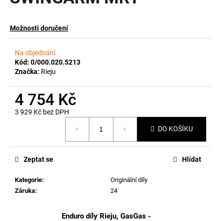
a
j
Možnosti doručení
í
t
Na objednání
?
Kód:
0/000.020.5213
Značka:
Rieju
4 754 Kč
3 929 Kč bez DPH
HLEDAT
Měrná
DO KOŠÍKU
cena:
D
Zeptat se
Hlídat
o
p
Kategorie
:
Originální díly
o
Záruka
:
24
r
u
Enduro díly Rieju, GasGas -