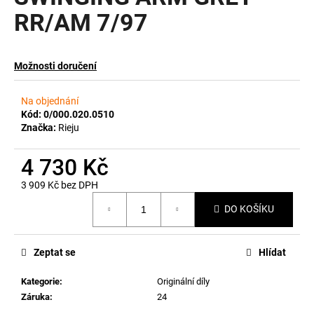
RR/AM 7/97
a
j
í
Možnosti doručení
t
?
Na objednání
Kód:
0/000.020.0510
Značka:
Rieju
4 730 Kč
HLEDAT
3 909 Kč bez DPH
Měrná
DO KOŠÍKU
cena:
D
o
p
Zeptat se
Hlídat
o
Kategorie
:
Originální díly
r
Záruka
:
24
u