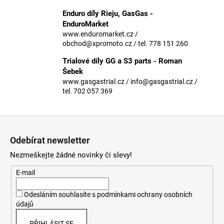
č
u
Enduro díly Rieju, GasGas -
j
EnduroMarket
e
www.enduromarket.cz /
obchod@xpromoto.cz / tel. 778 151 260
m
e
Trialové díly GG a S3 parts - Roman
Šebek
www.gasgastrial.cz / info@gasgastrial.cz /
tel. 702 057 369
Z
á
Odebírat newsletter
p
Nezmeškejte žádné novinky či slevy!
a
t
E-mail
í
Odesláním souhlasíte s
podmínkami ochrany osobních
údajů
PŘIHLÁSIT SE