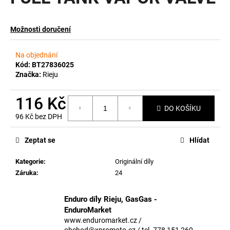
a
j
Možnosti doručení
í
t
Na objednání
?
Kód:
BT27836025
Značka:
Rieju
116 Kč
DO KOŠÍKU
96 Kč bez DPH
HLEDAT
Měrná
cena:
Zeptat se
Hlídat
Kategorie
:
Originální díly
D
Záruka
:
24
o
p
o
Enduro díly Rieju, GasGas -
r
EnduroMarket
u
www.enduromarket.cz /
obchod@xpromoto.cz / tel. 778 151 260