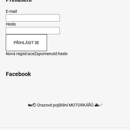
E-mail
Heslo
PŘIHLÁSIT SE
Nová registrace
Zapomenuté heslo
Facebook
🏍️🤕 Úrazové pojištění MOTORKÁŘŮ 🚑✅