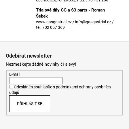
č
u
Trialové díly GG a S3 parts - Roman
j
Šebek
e
www.gasgastrial.cz / info@gasgastrial.cz /
m
tel. 702 057 369
e
Z
á
Odebírat newsletter
p
Nezmeškejte žádné novinky či slevy!
a
t
E-mail
í
Odesláním souhlasíte s
podmínkami ochrany osobních
údajů
PŘIHLÁSIT SE