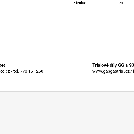
Záruka
:
24
ket
Trialové díly GG a S
.cz / tel. 778 151 260
www.gasgastrial.cz / 