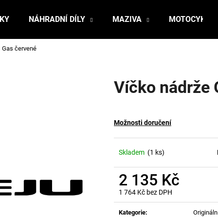
ŇKY
NÁHRADNÍ DÍLY
MAZIVA
MOTOCYKLY
s Gas červené
Co potřebujete najít?
Víčko nádrže 
HLEDAT
Možnosti doručení
Doporučujeme
Skladem
(1 ks)
2 135 Kč
1 764 Kč bez DPH
Měrná
cena:
Kategorie
:
Originální