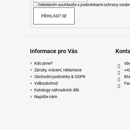
í
Odesláním souhlasíte s
podmínkami ochrany osobn
PŘIHLÁSIT SE
Informace pro Vás
Kont
Kdo jsme?
ob
Záruky, vrácení, reklamace
+4
Obchodní podmínky & GDPR
Břa
Velkoobchod
Fa
Katalogy náhradních dílů
Napište nám