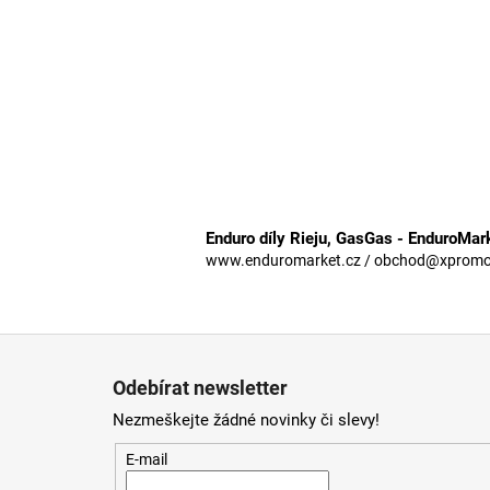
Enduro díly Rieju, GasGas - EnduroMar
www.enduromarket.cz / obchod@xpromoto
Z
á
Odebírat newsletter
p
Nezmeškejte žádné novinky či slevy!
a
t
E-mail