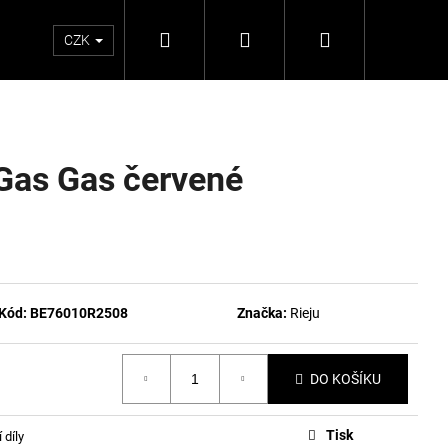
Hledat
Přihlášení
Nákupní
CZK
košík
Gas Gas červené
Kód:
BE76010R2508
Značka:
Rieju
DO KOŠÍKU
Tisk
 díly