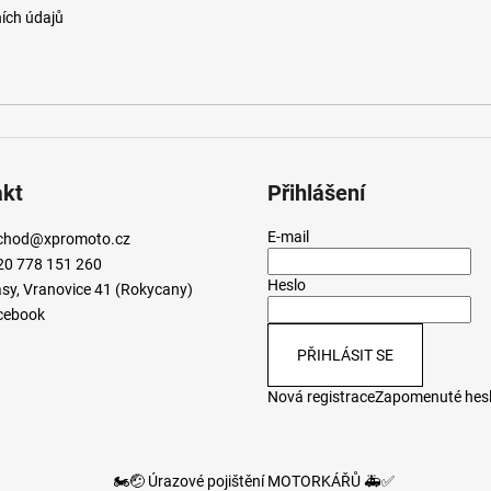
ích údajů
akt
Přihlášení
E-mail
chod
@
xpromoto.cz
20 778 151 260
Heslo
sy, Vranovice 41 (Rokycany)
cebook
PŘIHLÁSIT SE
Nová registrace
Zapomenuté hes
🏍️🤕 Úrazové pojištění MOTORKÁŘŮ 🚑✅