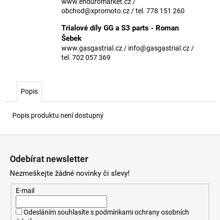
č
www.enduromarket.cz /
u
obchod@xpromoto.cz / tel. 778 151 260
j
Trialové díly GG a S3 parts - Roman
e
Šebek
m
www.gasgastrial.cz / info@gasgastrial.cz /
e
tel. 702 057 369
Popis
Popis produktu není dostupný
Z
á
Odebírat newsletter
p
Nezmeškejte žádné novinky či slevy!
a
t
E-mail
í
Odesláním souhlasíte s
podmínkami ochrany osobních