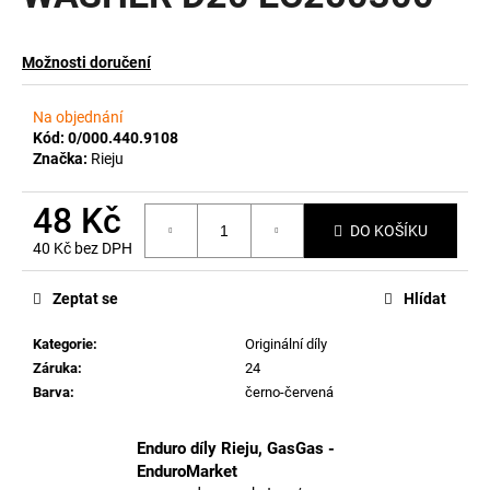
a
j
Možnosti doručení
í
t
Na objednání
?
Kód:
0/000.440.9108
Značka:
Rieju
48 Kč
DO KOŠÍKU
40 Kč bez DPH
HLEDAT
Měrná
cena:
Zeptat se
Hlídat
Kategorie
:
Originální díly
D
Záruka
:
24
o
Barva
:
černo-červená
p
o
r
Enduro díly Rieju, GasGas -
u
EnduroMarket