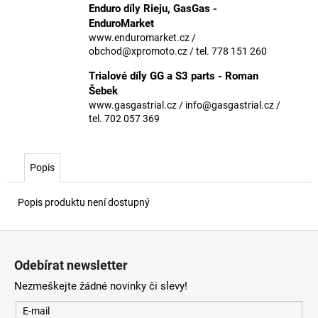
č
Enduro díly Rieju, GasGas -
u
EnduroMarket
j
www.enduromarket.cz /
e
obchod@xpromoto.cz / tel. 778 151 260
m
Trialové díly GG a S3 parts - Roman
e
Šebek
www.gasgastrial.cz / info@gasgastrial.cz /
tel. 702 057 369
Popis
Popis produktu není dostupný
Z
á
Odebírat newsletter
p
Nezmeškejte žádné novinky či slevy!
a
t
E-mail