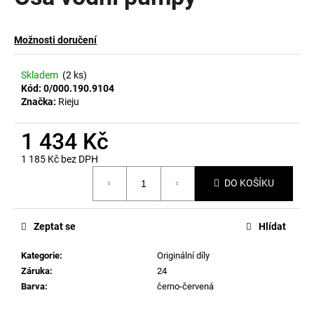
a
j
Možnosti doručení
í
t
Skladem
(2 ks)
?
Kód:
0/000.190.9104
Značka:
Rieju
1 434 Kč
1 185 Kč bez DPH
HLEDAT
Měrná
DO KOŠÍKU
cena:
D
Zeptat se
Hlídat
o
p
Kategorie
:
Originální díly
o
Záruka
:
24
r
Barva
:
černo-červená
u