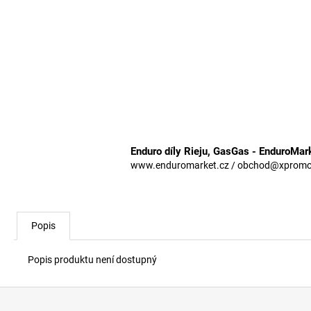
Enduro díly Rieju, GasGas - EnduroMar
www.enduromarket.cz / obchod@xpromoto
Popis
Popis produktu není dostupný
Z