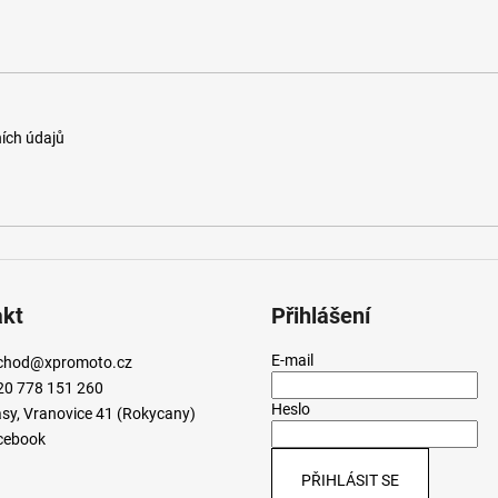
ích údajů
akt
Přihlášení
E-mail
chod
@
xpromoto.cz
20 778 151 260
Heslo
sy, Vranovice 41 (Rokycany)
cebook
PŘIHLÁSIT SE