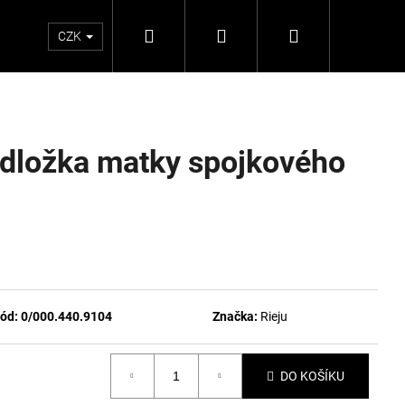
Hledat
Přihlášení
Nákupní
CZK
košík
odložka matky spojkového
ód:
0/000.440.9104
Značka:
Rieju
DO KOŠÍKU