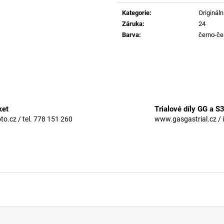
Měrná
cena:
Kategorie
:
Originální
Záruka
:
24
Barva
:
černo-če
ket
Trialové díly GG a S
.cz / tel. 778 151 260
www.gasgastrial.cz / 