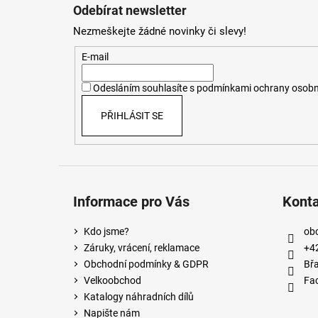
á
Odebírat newsletter
p
Nezmeškejte žádné novinky či slevy!
a
t
E-mail
í
Odesláním souhlasíte s
podmínkami ochrany osobn
PŘIHLÁSIT SE
Informace pro Vás
Kont
Kdo jsme?
ob
Záruky, vrácení, reklamace
+4
Obchodní podmínky & GDPR
Břa
Velkoobchod
Fa
Katalogy náhradních dílů
Napište nám