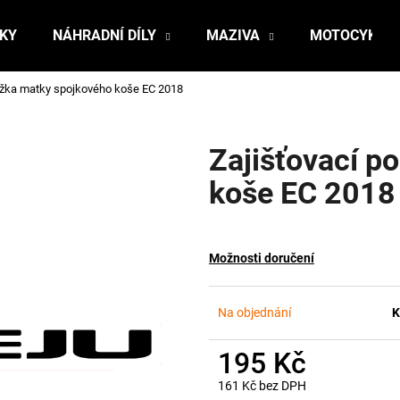
ŇKY
NÁHRADNÍ DÍLY
MAZIVA
MOTOCYKLY
ožka matky spojkového koše EC 2018
Co potřebujete najít?
Zajišťovací p
HLEDAT
koše EC 2018
Doporučujeme
Možnosti doručení
Na objednání
K
195 Kč
161 Kč bez DPH