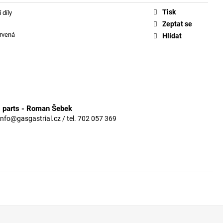
Tisk
 díly
Zeptat se
rvená
Hlídat
3 parts - Roman Šebek
info@gasgastrial.cz / tel. 702 057 369