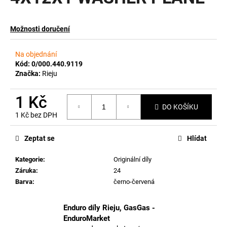
a
j
Možnosti doručení
í
t
Na objednání
?
Kód:
0/000.440.9119
Značka:
Rieju
1 Kč
DO KOŠÍKU
1 Kč bez DPH
HLEDAT
Měrná
cena:
Zeptat se
Hlídat
Kategorie
:
Originální díly
D
Záruka
:
24
o
Barva
:
černo-červená
p
o
r
Enduro díly Rieju, GasGas -
u
EnduroMarket