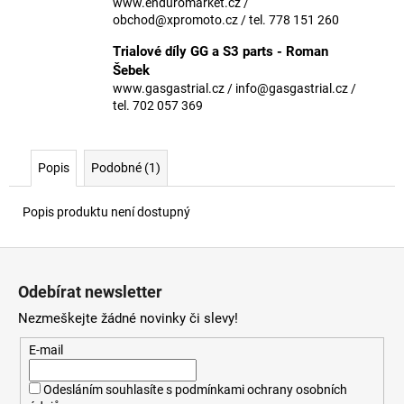
č
www.enduromarket.cz /
u
obchod@xpromoto.cz / tel. 778 151 260
j
Trialové díly GG a S3 parts - Roman
e
Šebek
m
www.gasgastrial.cz / info@gasgastrial.cz /
e
tel. 702 057 369
Popis
Podobné (1)
Popis produktu není dostupný
Z
á
Odebírat newsletter
p
Nezmeškejte žádné novinky či slevy!
a
t
E-mail
í
Odesláním souhlasíte s
podmínkami ochrany osobních