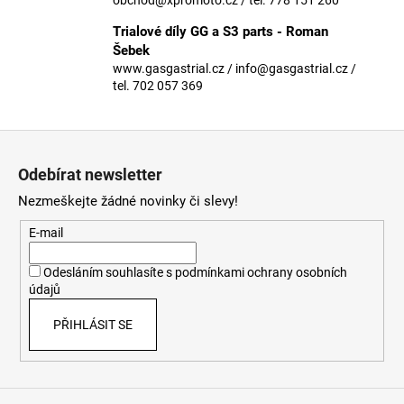
č
u
Trialové díly GG a S3 parts - Roman
j
Šebek
e
www.gasgastrial.cz / info@gasgastrial.cz /
m
tel. 702 057 369
e
Z
á
Odebírat newsletter
p
Nezmeškejte žádné novinky či slevy!
a
t
E-mail
í
Odesláním souhlasíte s
podmínkami ochrany osobních
údajů
PŘIHLÁSIT SE