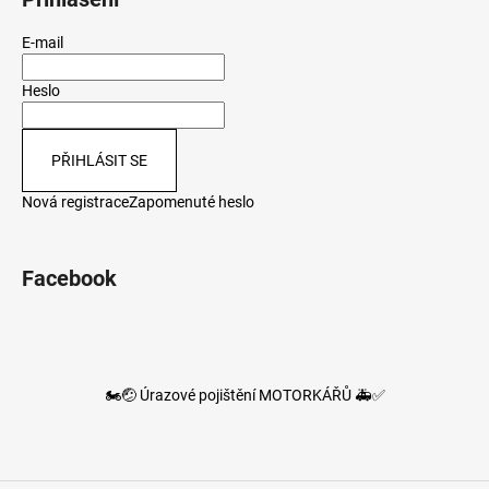
E-mail
Heslo
PŘIHLÁSIT SE
Nová registrace
Zapomenuté heslo
Facebook
🏍️🤕 Úrazové pojištění MOTORKÁŘŮ 🚑✅