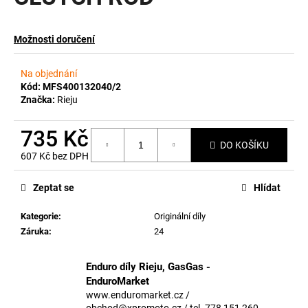
a
j
Možnosti doručení
í
t
Na objednání
?
Kód:
MFS400132040/2
Značka:
Rieju
735 Kč
DO KOŠÍKU
607 Kč bez DPH
HLEDAT
Měrná
cena:
Zeptat se
Hlídat
Kategorie
:
Originální díly
D
Záruka
:
24
o
p
o
Enduro díly Rieju, GasGas -
r
EnduroMarket
u
www.enduromarket.cz /
obchod@xpromoto.cz / tel. 778 151 260