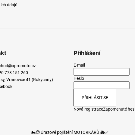
ích údajů
akt
Přihlášení
E-mail
chod
@
xpromoto.cz
20 778 151 260
Heslo
sy, Vranovice 41 (Rokycany)
cebook
PŘIHLÁSIT SE
Nová registrace
Zapomenuté hes
🏍️🤕 Úrazové pojištění MOTORKÁŘŮ 🚑✅