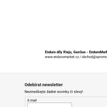
Enduro díly Rieju, GasGas - EnduroMar
www.enduromarket.cz / obchod@xpromoto
Z
á
Odebírat newsletter
p
Nezmeškejte žádné novinky či slevy!
a
t
E-mail