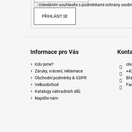
í
Odesláním souhlasíte s
podmínkami ochrany osobn
PŘIHLÁSIT SE
Informace pro Vás
Kont
Kdo jsme?
ob
Záruky, vrácení, reklamace
+4
Obchodní podmínky & GDPR
Břa
Velkoobchod
Fa
Katalogy náhradních dílů
Napište nám