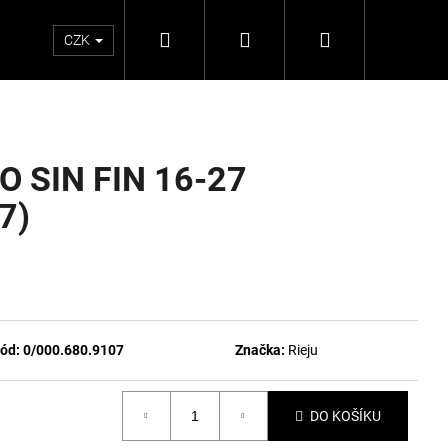
Hledat
Přihlášení
Nákupní
CZK
košík
 SIN FIN 16-27
7)
ód:
0/000.680.9107
Značka:
Rieju
DO KOŠÍKU