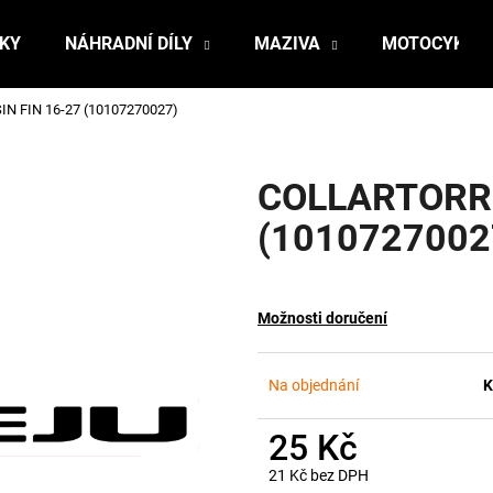
ŇKY
NÁHRADNÍ DÍLY
MAZIVA
MOTOCYKLY
N FIN 16-27 (10107270027)
Co potřebujete najít?
COLLARTORRO
HLEDAT
(1010727002
Doporučujeme
Možnosti doručení
Na objednání
K
25 Kč
21 Kč bez DPH