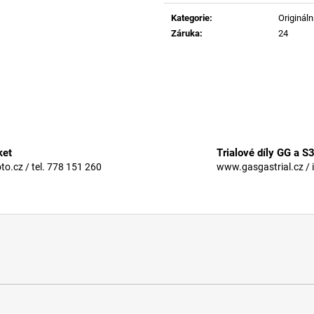
Měrná
cena:
Kategorie
:
Originální
Záruka
:
24
ket
Trialové díly GG a S
.cz / tel. 778 151 260
www.gasgastrial.cz / 