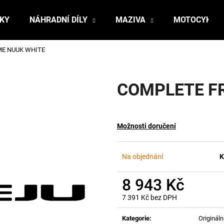
ŇKY
NÁHRADNÍ DÍLY
MAZIVA
MOTOCYKLY
E NUUK WHITE
Co potřebujete najít?
COMPLETE F
HLEDAT
Možnosti doručení
Doporučujeme
Na objednání
K
8 943 Kč
7 391 Kč bez DPH
Měrná
cena:
Kategorie
:
Originální