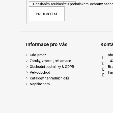
í
Odesláním souhlasíte s
podmínkami ochrany osobn
PŘIHLÁSIT SE
Informace pro Vás
Kont
Kdo jsme?
ob
Záruky, vrácení, reklamace
+4
Obchodní podmínky & GDPR
Břa
Velkoobchod
Fa
Katalogy náhradních dílů
Napište nám