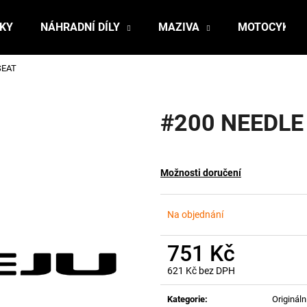
ŇKY
NÁHRADNÍ DÍLY
MAZIVA
MOTOCYKLY
SEAT
Co potřebujete najít?
#200 NEEDLE
HLEDAT
Možnosti doručení
Doporučujeme
Na objednání
751 Kč
621 Kč bez DPH
Měrná
cena:
Kategorie
:
Originální