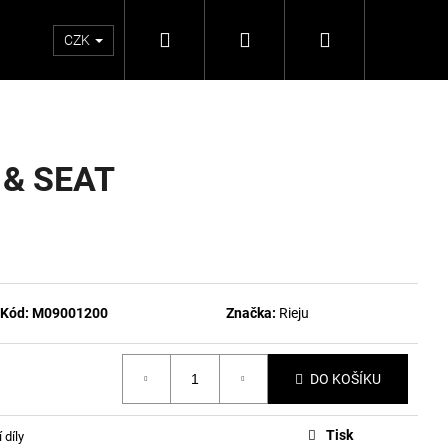
Hledat
Přihlášení
Nákupní
CZK
košík
 & SEAT
Kód:
M09001200
Značka:
Rieju
DO KOŠÍKU
Tisk
 díly