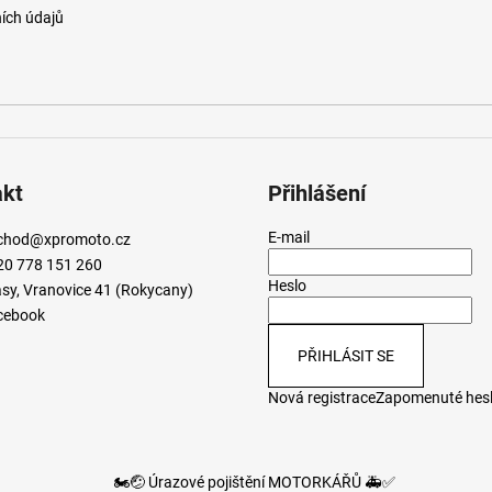
ích údajů
akt
Přihlášení
E-mail
chod
@
xpromoto.cz
20 778 151 260
Heslo
sy, Vranovice 41 (Rokycany)
cebook
PŘIHLÁSIT SE
Nová registrace
Zapomenuté hes
🏍️🤕 Úrazové pojištění MOTORKÁŘŮ 🚑✅