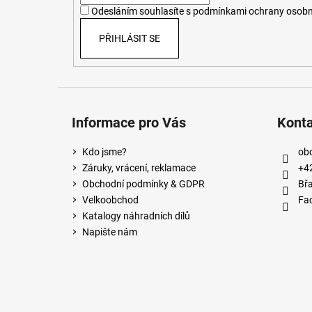
í
Odesláním souhlasíte s
podmínkami ochrany osobn
PŘIHLÁSIT SE
Informace pro Vás
Kont
Kdo jsme?
ob
Záruky, vrácení, reklamace
+4
Obchodní podmínky & GDPR
Břa
Velkoobchod
Fa
Katalogy náhradních dílů
Napište nám