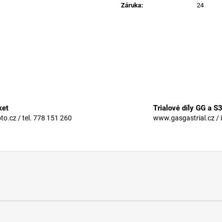
Záruka
:
24
ket
Trialové díly GG a S
.cz / tel. 778 151 260
www.gasgastrial.cz / 