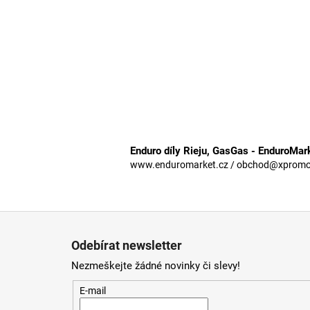
Enduro díly Rieju, GasGas - EnduroMar
www.enduromarket.cz / obchod@xpromoto
Z
á
Odebírat newsletter
p
Nezmeškejte žádné novinky či slevy!
a
t
E-mail