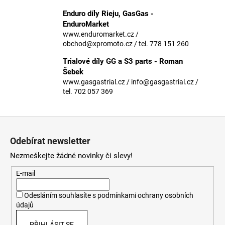
č
u
Enduro díly Rieju, GasGas -
j
EnduroMarket
e
www.enduromarket.cz /
obchod@xpromoto.cz / tel. 778 151 260
m
e
Trialové díly GG a S3 parts - Roman
Šebek
www.gasgastrial.cz / info@gasgastrial.cz /
tel. 702 057 369
Z
á
Odebírat newsletter
p
Nezmeškejte žádné novinky či slevy!
a
t
E-mail
í
Odesláním souhlasíte s
podmínkami ochrany osobních
údajů
PŘIHLÁSIT SE