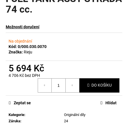
74 cc.
a
j
í
Možnosti doručení
t
?
Na objednání
Kód:
0/000.030.0070
Značka:
Rieju
5 694 Kč
HLEDAT
4 706 Kč bez DPH
Měrná
DO KOŠÍKU
cena:
D
o
p
Zeptat se
Hlídat
o
Kategorie
:
Originální díly
r
Záruka
:
24
u