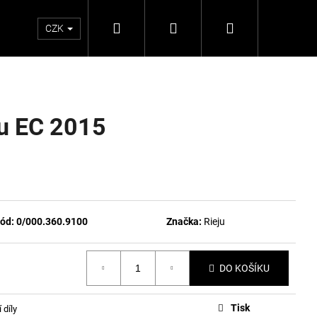
Hledat
Přihlášení
Nákupní
CZK
košík
u EC 2015
ód:
0/000.360.9100
Značka:
Rieju
DO KOŠÍKU
Tisk
 díly