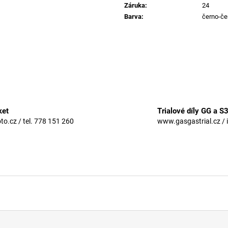
Záruka
:
24
Barva
:
černo-če
ket
Trialové díly GG a S
.cz / tel. 778 151 260
www.gasgastrial.cz / 