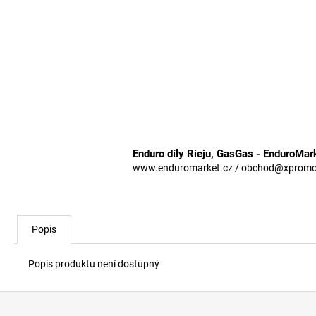
Enduro díly Rieju, GasGas - EnduroMar
www.enduromarket.cz / obchod@xpromoto
Popis
Popis produktu není dostupný
Z