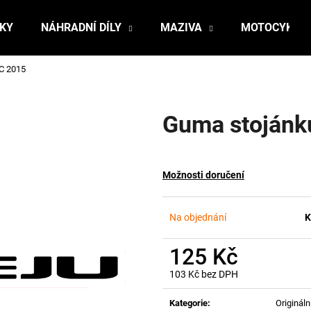
ŇKY
NÁHRADNÍ DÍLY
MAZIVA
MOTOCYKLY
C 2015
Co potřebujete najít?
Guma stojánk
HLEDAT
Možnosti doručení
Doporučujeme
Na objednání
K
125 Kč
103 Kč bez DPH
Měrná
cena:
Kategorie
:
Originální