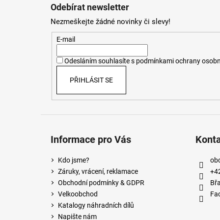
á
Odebírat newsletter
p
Nezmeškejte žádné novinky či slevy!
a
t
E-mail
í
Odesláním souhlasíte s
podmínkami ochrany osobn
PŘIHLÁSIT SE
Informace pro Vás
Kont
Kdo jsme?
ob
Záruky, vrácení, reklamace
+4
Obchodní podmínky & GDPR
Břa
Velkoobchod
Fa
Katalogy náhradních dílů
Napište nám