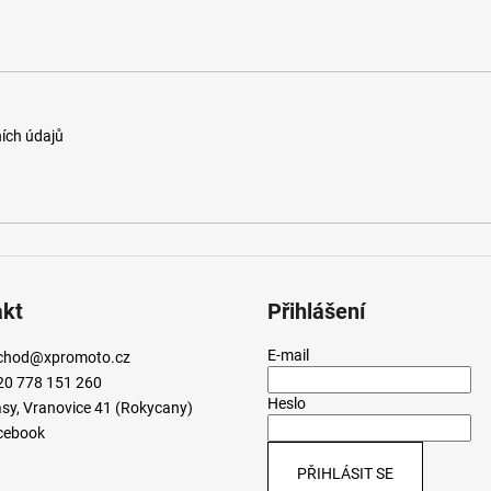
ích údajů
akt
Přihlášení
E-mail
chod
@
xpromoto.cz
20 778 151 260
Heslo
sy, Vranovice 41 (Rokycany)
cebook
PŘIHLÁSIT SE