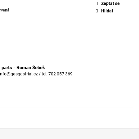
Zeptat se
rvená
Hlídat
3 parts - Roman Šebek
info@gasgastrial.cz / tel. 702 057 369