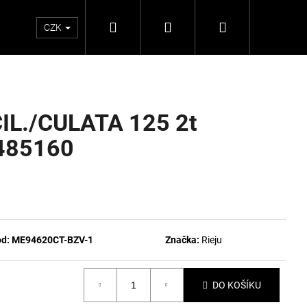
Hledat
Přihlášení
Nákupní
CZK
košík
IL./CULATA 125 2t
485160
d:
ME94620CT-BZV-1
Značka:
Rieju
DO KOŠÍKU