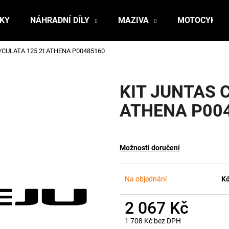
ŇKY
NÁHRADNÍ DÍLY
MAZIVA
MOTOCYKLY
./CULATA 125 2t ATHENA P00485160
Co potřebujete najít?
KIT JUNTAS C
HLEDAT
ATHENA P00
Doporučujeme
Možnosti doručení
Na objednání
Kó
2 067 Kč
1 708 Kč bez DPH