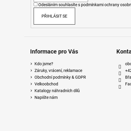
í
Odesláním souhlasíte s
podmínkami ochrany osobn
PŘIHLÁSIT SE
Informace pro Vás
Kont
Kdo jsme?
ob
Záruky, vrácení, reklamace
+4
Obchodní podmínky & GDPR
Břa
Velkoobchod
Fa
Katalogy náhradních dílů
Napište nám