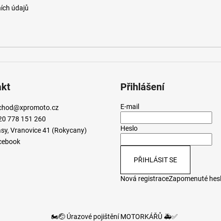
ích údajů
akt
Přihlášení
E-mail
chod
@
xpromoto.cz
20 778 151 260
Heslo
sy, Vranovice 41 (Rokycany)
cebook
PŘIHLÁSIT SE
Nová registrace
Zapomenuté hes
🏍️🤕 Úrazové pojištění MOTORKÁŘŮ 🚑✅