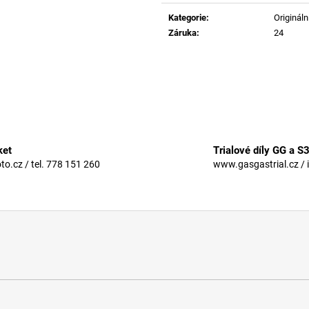
Měrná
cena:
Kategorie
:
Originální
Záruka
:
24
ket
Trialové díly GG a S
.cz / tel. 778 151 260
www.gasgastrial.cz / 