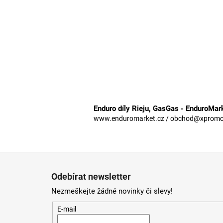
Enduro díly Rieju, GasGas - EnduroMar
www.enduromarket.cz / obchod@xpromoto
Z
á
Odebírat newsletter
p
Nezmeškejte žádné novinky či slevy!
a
t
E-mail